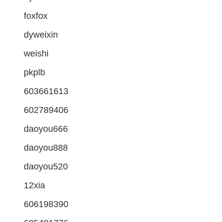
foxfox
dyweixin
weishi
pkplb
603661613
602789406
daoyou666
daoyou888
daoyou520
12xia
606198390