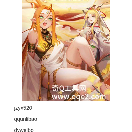
jzyx520
qqunlibao
dyweibo