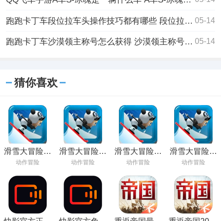
跑跑卡丁车段位拉车头操作技巧都有哪些 段位拉车头操作技巧分享
05-14
跑跑卡丁车沙漠领主称号怎么获得 沙漠领主称号获取方法
05-14
猜你喜欢
滑雪大冒险中
滑雪大冒险下
滑雪大冒险最
滑雪大冒险官
文版安卓下载
载普通版
新版本下载
方正版下载
动作冒险
动作冒险
动作冒险
动作冒险