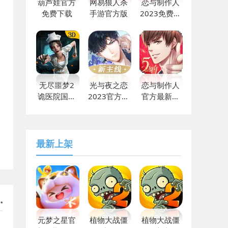
葫芦娃官方
网易狼人杀
恋与制作人
免费下载
手游官方版
2023免费下
载
无尽噩梦2
光与夜之恋
恋与制作人
诡医院国际
2023官方最
官方最新版
版下载
新
免费
最新上架
元梦之星官
植物大战僵
植物大战僵