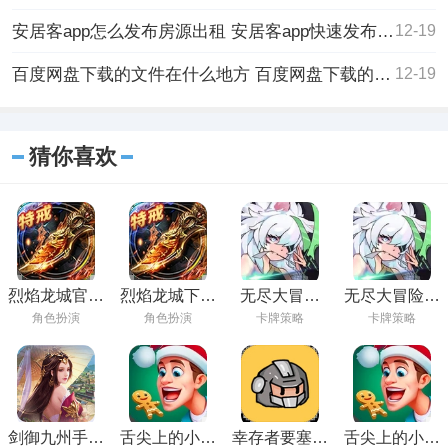
安居客app怎么发布房源出租 安居客app快速发布房源出租的方法
12-19
百度网盘下载的文件在什么地方 百度网盘下载的文件位置具体介绍
12-19
猜你喜欢
烈焰龙城官方
烈焰龙城下载
无尽大冒险
无尽大冒险官
正版下载
手游
2024最新版下
方版下载
角色扮演
角色扮演
卡牌策略
卡牌策略
载
剑御九州手游
舌尖上的小镇
幸存者要塞游
舌尖上的小镇