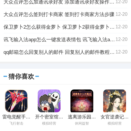
大众点评怎么加通讯录好友 添加通讯录好友操作方法
12-20
大众点评怎么签到打卡商家 签到打卡商家方法步骤
12-20
保卫萝卜2怎么获得金萝卜 保卫萝卜2获得金萝卜的方法
12-20
讯飞输入法app怎么一键发送表情包 讯飞输入法app一键发送表情包的教程方法
12-20
qq邮箱怎么回复别人的邮件 回复别人的邮件教程分享
12-20
猜你喜欢
雷电觉醒手游
开个密室馆手
逃离游乐园游
女官逆袭记游
下载
机版下载
戏下载
戏安卓版下载
飞行射击
模拟经营
休闲益智
模拟经营