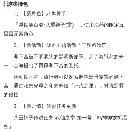
游戏特色
1、【新角色】八重神子
「浮世笑百姿·八重神子(雷)」，使用法器的限定五
星雷元素角色。
2、【新活动】版本主题活动「三界路飨祭」
渊下宫被不明源头的黑雾所笼罩。为了海祇岛的未
来，心海提出了再探渊下宫的委托…
活动期间内，旅行者可以探索调查黑暗笼罩的渊下
宫，通过收集光界之印来升级「睦疏之匣」，对抗黑雾
的侵蚀。
3、【新剧情】传说任务更新
八重神子传说任务 狐仙之章·第一幕「鸣神御祓祈愿
祭」