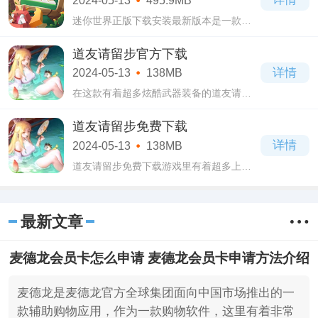
2024-05-13
495.9MB
迷你世界正版下载安装最新版本是一款高
度自由的休闲益智型3D沙盒游戏，迷你世
界正版下载安装最新版本游戏画面设计的
道友请留步官方下载
比较新颖，以沙盒类为主。
详情
2024-05-13
138MB
在这款有着超多炫酷武器装备的道友请留
步官方下载游戏里玩家们可以自由的进行
各种武器装备的收集穿戴。道友请留步官
道友请留步免费下载
方下载游戏里玩家们每收集一套完整的武
详情
2024-05-13
138MB
器装备
道友请留步免费下载游戏里有着超多上古
神仙等待着各位玩家们前来收集体验，道
友请留步免费下载游戏里有悟空、如来、
黄帝、盘古以及镇元大仙、玉帝和姜子
最新文章
牙、九天
麦德龙会员卡怎么申请 麦德龙会员卡申请方法介绍
麦德龙是麦德龙官方全球集团面向中国市场推出的一
款辅助购物应用，作为一款购物软件，这里有着非常