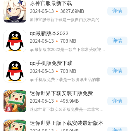
正版最新版本中的玩法规则极为的自由，
原神官服最新下载
并没有任何的限制需求，玩家们可在其中
详情
2024-05-13
3627.69MB
进行探
原神官服最新下载是一款自由度极高的动
作型冒险类手游，在原神官服最新下载中
采用的是游戏中最为流行的二次元画风做
qq最新版本2022
为游戏的主要风格，不仅如此，还有诸多
详情
2024-05-13
703 MB
各式各
qq最新版本2022是一款当下非常受欢迎的
腾讯出品的大型社交软件，在qq最新版本
2022这里你可以进行好友之间的聊天互
qq手机版免费下载
动，除了发送文字消息、语音消息、打电
详情
2024-05-13
703 MB
话和视频通话
qq手机版免费下载是一款腾讯出品的非常
受欢迎的多功能聊天社交软件，在qq手机
版免费下载这款软件当中，你可以和远在
迷你世界下载安装正版免费
异地的亲朋好友进行无障碍聊天，这里可
详情
2024-05-13
495.9MB
以进行
迷你世界下载安装正版免费是一款非常休
闲的益智类游戏，迷你世界下载安装正版
免费作为一款休闲益智类游戏，有着非常
迷你世界正版下载安装最新版本
轻松的玩法。
详情