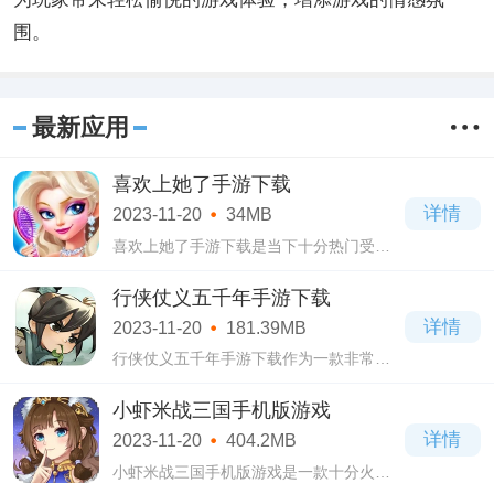
围。
最新应用
喜欢上她了手游下载
详情
2023-11-20
34MB
喜欢上她了手游下载是当下十分热门受到
大家欢迎的换装穿搭类手机游戏，在喜欢
上她了手游下载游戏当中你将要挑战各种
行侠仗义五千年手游下载
时尚的妆容，里面多达上百种不同的精致
详情
2023-11-20
181.39MB
搭配，
行侠仗义五千年手游下载作为一款非常好
玩的游戏，这款游戏主要采用了q版可爱的
画风进行对整个游戏进行塑造和描写等，
小虾米战三国手机版游戏
游戏里面主要的玩法是通过武侠割草类的
详情
2023-11-20
404.2MB
游戏.
小虾米战三国手机版游戏是一款十分火爆
的策略塔防类游戏，拥有回合制玩法以及