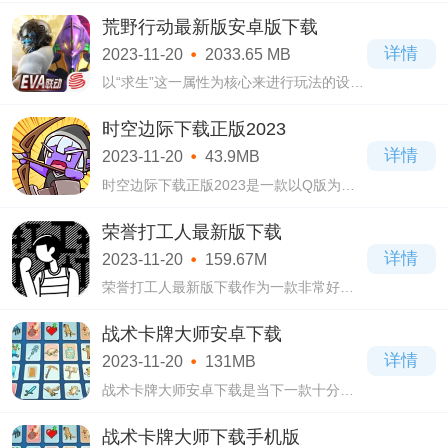
三国元素，同时还加入了其他的玩法，带
荒野行动最新版安卓版下载
给玩家全新的体验，增加游戏的可玩性和
详情
2023-11-20
2033.65 MB
趣味性
以“求生”这一属性为核心来进行玩法的设计
的射击向手机游戏荒野行动最新版安卓版
下载，既考验玩家的个人实力，也考验玩
时空边际下载正版2023
家与玩家之间的团队协作能力的一款游
详情
2023-11-20
43.9MB
戏，
时空边际下载正版2023是一款以Q版为画
风的魔兽策略类游戏，采用了少见的自走
棋+魔兽RPG塔防玩法，带给你全新的玩法
荣誉打工人最新版下载
体验，增加游戏的可玩性，每位玩家体验
详情
2023-11-20
159.67M
了之后都会
荣誉打工人最新版下载作为一款非常好玩
的游戏，这款游戏主要的玩法是通过角色
扮演的方式进行剧情推进和养成的玩法进
战术卡牌大师安卓下载
行，游戏里面我们将扮演一位在城市生活
详情
2023-11-20
131MB
的打工
战术卡牌大师安卓下载是当下一款十分热
门受到大家欢迎的卡牌策略类手机游戏，
战术卡牌大师安卓下载游戏采用了3D建模
战术卡牌大师下载手机版
的手法以及简易的像素风格，自从上线以