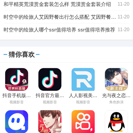
和平精英荒漠赏金套装怎么样 荒漠赏金套装介绍
11-20
时空中的绘旅人艾因野餐出行怎么搭配 艾因野餐出行搭配攻略
11-20
时空中的绘旅人哪个ssr值得培养 ssr值得培养推荐
11-20
猜你喜欢
抖音手机版在
抖音官方最新
人人影视美剧
光与夜之恋免
线观看
版下载
APP免费版安
费官方版
视频影音
视频影音
视频影音
角色扮演
卓下载