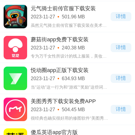
材的模拟经营类游戏，整个餐馆都是姥姥
的味道，来这里用餐可以吃到许多家乡的
元气骑士前传官服下载安装
味道，让你回味无穷，而且还提供了很多
详情
2023-11-27
501.96 MB
不同的
虽然元气骑士前传官服下载安装在美术风
格这一块选择的是经典的像素绘画，但一
样是阻挡不住这炫酷的特效，这硬核的战
蘑菇街app免费下载安装
斗，这多元的玩法，这优秀的肉鸽元素带
详情
2023-11-27
240.38 MB
给我们
专为万千女性所设计的线上服装，美妆，
食品等商品购物平台“蘑菇街app免费下载
安装”，是一款质量高高优惠满满，能够切
悦动圈app正版下载安装
实的给到顾客最高性价比的购物体验的类
详情
2023-11-27
634.93 MB
型软
当“运动”这一行为和“游戏”“奖励”这些词条
所绑定所融合，会发生什么样的化学反应
呢?这个问题，小编觉得悦动圈app正版下
美图秀秀下载安装免费APP
载安装是给出了相当不错的答卷的，作
详情
2023-11-27
504.45 MB
很经典也确实很好用的修图软件“美图秀秀
下载安装免费APP”，是一款懂得与时俱
进，会不断地根据用户的使用反馈，根据
傻瓜英语app官方版