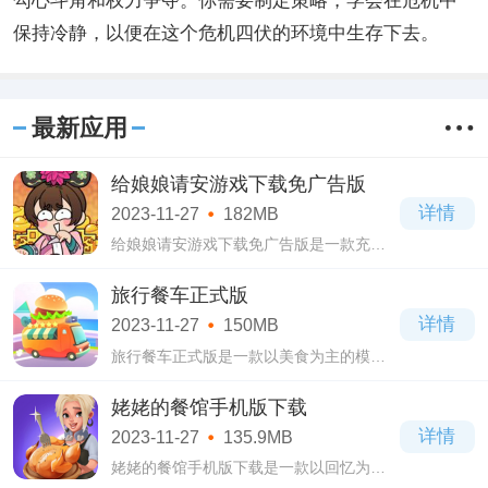
勾心斗角和权力争夺。你需要制定策略，学会在危机中
保持冷静，以便在这个危机四伏的环境中生存下去。
最新应用
给娘娘请安游戏下载免广告版
详情
2023-11-27
182MB
给娘娘请安游戏下载免广告版是一款充满
刺激的休闲益智类游戏，玩家在游戏中扮
演一位被灭国的公主，需要经历很多的事
旅行餐车正式版
情，并且还要开启自己的复仇计划，比较
详情
2023-11-27
150MB
考验玩
旅行餐车正式版是一款以美食为主的模拟
经营类游戏，采用3D制作的游戏超级精美
细腻，拥有高清的画质，玩起来无比的爽
姥姥的餐馆手机版下载
快刺激，而且提供的玩法丰富多样，操作
详情
2023-11-27
135.9MB
简单易
姥姥的餐馆手机版下载是一款以回忆为题