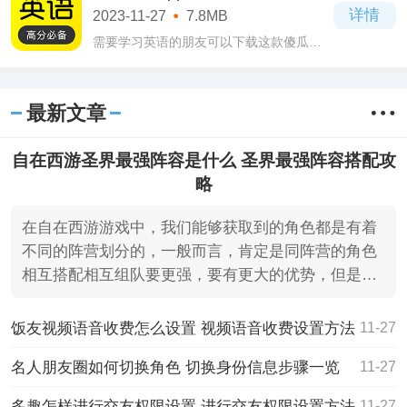
当下的热门潮流来不断地新增不断地完善
详情
2023-11-27
7.8MB
自己的
需要学习英语的朋友可以下载这款傻瓜英
语app官方版软件试试，非常适合大家在零
散的时间里去学习，不会占用大家太多的
时间，只要你没事的时候进去学习一下就
最新文章
可以了
自在西游圣界最强阵容是什么 圣界最强阵容搭配攻
略
在自在西游游戏中，我们能够获取到的角色都是有着
不同的阵营划分的，一般而言，肯定是同阵营的角色
相互搭配相互组队要更强，要有更大的优势，但是这
并不代表着混
饭友视频语音收费怎么设置 视频语音收费设置方法
11-27
名人朋友圈如何切换角色 切换身份信息步骤一览
11-27
多趣怎样进行交友权限设置 进行交友权限设置方法
11-27