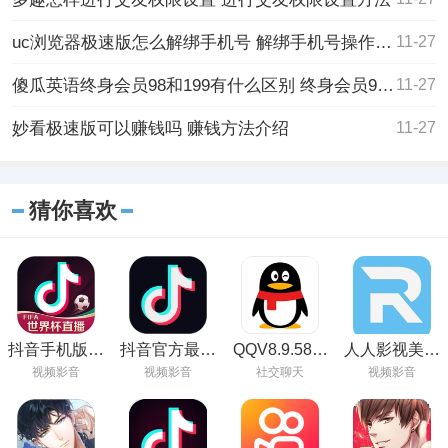
uc浏览器极速版怎么解绑手机号 解绑手机号操作方法
11-27
傻瓜英语终身会员98和199有什么区别 终身会员98和199的区别介绍
11-27
妙看极速版可以赚钱吗 赚钱方法介绍
11-27
猜你喜欢
抖音手机版在
抖音官方最新
QQV8.9.58最
人人影视美剧
线观看
版下载
新版
APP免费版安
视频影音
视频影音
社交聊天
视频影音
卓下载