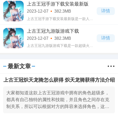
为核心，以经营养成为主打玩法来进行规
上古王冠手游下载安装最新版
则的制定的模拟塔防类型手游，在部落冲
详情
2023-12-07
382.3MB
突2023最
上古王冠手游下载安装最新版是一款人人
都喜欢玩的卡牌策略类游戏，在这款上古
王冠手游下载安装最新版游戏中拥有许多
上古王冠九游版游戏下载
的玩法，操作起来十分的简单，人人都能
详情
2023-12-07
382.3MB
进去体
上古王冠九游版游戏下载是一款超级火爆
的卡牌策略类游戏，拥有全新的作战画面
场景，并且制作的十分精美细腻，足以满
足大家的视觉盛宴，也能享受到高清的游
最新文章
戏画质
上古王冠炽天龙骑怎么获得 炽天龙骑获得方法介绍
大家都知道这款上古王冠游戏中拥有的角色超级多，
都具有自己独特的属性和技能，并且角色之间存在克
制关系，所以可以根据对方的阵容来选择角色，这样
可以帮助你快