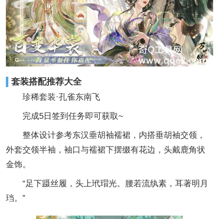
套装搭配推荐大全
珍稀套装·孔雀东南飞
完成5日签到任务即可获取~
整体设计参考东汉垂胡袖襦裙，内搭垂胡袖交领，
外套交领半袖，袖口与襦裙下摆缀有花边，头戴鹿角状
金饰。
“足下蹑丝履，头上玳瑁光。腰若流纨素，耳著明月
珰。”