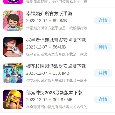
规则简单易懂，操作门槛低易上手，模式
丰富玩法多样，能够用最少的时间消耗来
为玩家带来最多的游玩乐趣的荒野乱斗
幸福婚介所官方版手游
retro brawl下载，没有玩过的真该来好好的
详情
2023-12-07
89.0MB
体验一番!
幸福婚介所官方版手游是一款模拟婚姻生
活的手游，玩家在游戏中将会经营着一家
婚介所，专门为没有找到另一半的人士服
探寻者记迷城奇案安卓版下载
务，让天底下的人都能快速的找到另一
详情
2023-12-07
564MB
半，过上
探寻者记迷城奇案安卓版下载是一款比较
烧脑的冒险解谜类游戏，提供了许多不同
的画面场景，地图多种多样，不过需要大
樱花校园园游派对安卓版下载
家完成任务解锁全新地图，将会带给你全
详情
2023-12-07
138.4MB
新的玩
樱花校园园游派对安卓版下载是一款全新
题材的模拟经营类游戏，让每位玩家都能
感受到浪漫校园的体验，而且玩起来将会
部落冲突2023最新版本下载
无比的刺激爽快，操作上简单易上手，大
详情
2023-12-07
304.87 MB
家都可
在全球范围内都是有着相当大的名气的部
落冲突2023最新版本下载，是一款以策略