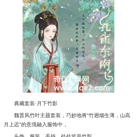
典藏套装·月下竹影
魏晋风竹叶主题套装，巧妙地将“竹迥烟生薄，山高
月上迟”的意境融入服饰中，
头饰、服装、手持，处处皆是竹影，