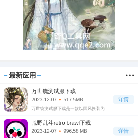
最新应用
万世镜测试服下载
详情
2023-12-07
517.5MB
万世镜测试服下载是一款以国风换装为主
题的女性向手游，整个游戏的画面制作的
十分唯美细腻，并且还将带玩家回归古代
荒野乱斗retro brawl下载
生活，邂逅蓝颜知己，结交朋友，享受到
详情
2023-12-07
996.58 MB
换装交