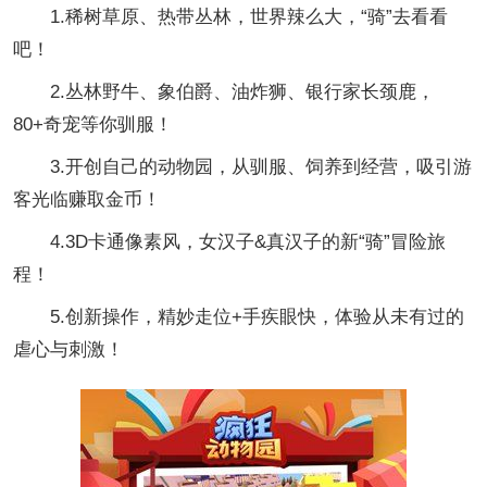
1.稀树草原、热带丛林，世界辣么大，“骑”去看看
吧！
2.丛林野牛、象伯爵、油炸狮、银行家长颈鹿，
80+奇宠等你驯服！
3.开创自己的动物园，从驯服、饲养到经营，吸引游
客光临赚取金币！
4.3D卡通像素风，女汉子&真汉子的新“骑”冒险旅
程！
5.创新操作，精妙走位+手疾眼快，体验从未有过的
虐心与刺激！