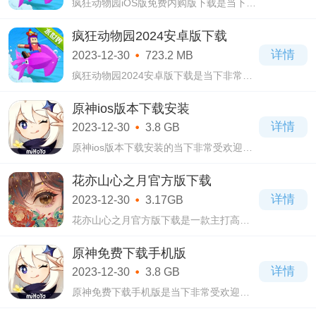
疯狂动物园iOS版免费内购版下载是当下十
分受欢迎的结合了模拟经营和跑酷为一体
玩法的手游，在疯狂动物园iOS版免费内购
疯狂动物园2024安卓版下载
版下载游戏当中你需要骑乘着动物来进行
详情
2023-12-30
723.2 MB
跑酷游
疯狂动物园2024安卓版下载是当下非常受
欢迎的结合了跑酷和模拟经营为一体的手
机游戏，自从上线以来就深受到广大网友
原神ios版本下载安装
们的喜爱了，在疯狂动物园2024安卓版下
详情
2023-12-30
3.8 GB
载游戏当
原神ios版本下载安装的当下非常受欢迎的
米哈游科技游戏公司出品的开放世界社交
冒险类手游，在原神ios版本下载安装游戏
花亦山心之月官方版下载
当中拥有非常精致细腻的画风，每个人物
详情
2023-12-30
3.17GB
都将细
花亦山心之月官方版下载是一款主打高颜
值国风书院的养成类游戏，拥有非常精美
细腻的游戏画面，享受到高清的画质，体
原神免费下载手机版
验起来才会无比的爽快，并且还提供了全
详情
2023-12-30
3.8 GB
新且丰
原神免费下载手机版是当下非常受欢迎的
米哈游科技游戏公司出品制作的开放世界