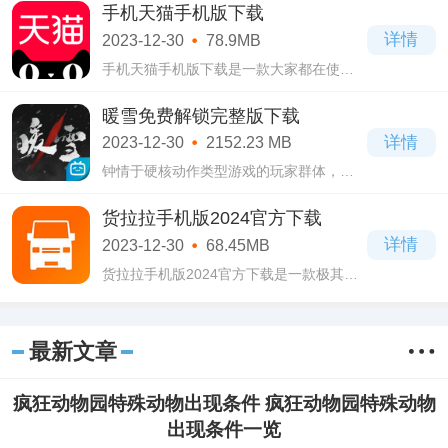
社交冒险类手机游戏，原神免费下载手机
手机天猫手机版下载
版自从上线以来就深受到广大网友们的喜
详情
2023-12-30
78.9MB
爱了，
手机天猫手机版下载是一款大家都在使用
的手机线上购物软件，通过这款手机天猫
手机版下载软件能购买到许多质量好的商
暖雪免费解锁完整版下载
品，现在许多大牌都入驻进来了，虽然这
详情
2023-12-30
2152.23 MB
里的店
钟情于硬核动作类型游戏的玩家群体，可
千万别错过了暖雪免费解锁完整版下载这
款制作精良的，有着自己世界观设定，也
货拉拉手机版2024官方下载
有相当不错的场景，动作，机制设定的横
详情
2023-12-30
68.45MB
版动作
货拉拉手机版2024官方下载是一款极其受
欢迎的手机搬家软件，这款货拉拉手机版
2024官方下载软件中包含了世界各地的司
机，全国多城市都能使用，支持上门搬
最新文章
家，建材运
疯狂动物园特殊动物出现条件 疯狂动物园特殊动物
出现条件一览