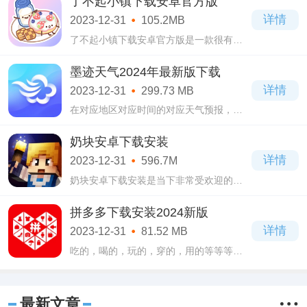
了不起小镇下载安卓官方版
一个非常真实的江湖世界，每位玩家都可
详情
2023-12-31
105.2MB
以自由
了不起小镇下载安卓官方版是一款很有趣
的模拟经营类手游，拥有无比唯美的画面
场景，画风超级治愈，给人带来非常不同
墨迹天气2024年最新版下载
的视觉感，而且玩法丰富有趣，操作简单
详情
2023-12-31
299.73 MB
易上手
在对应地区对应时间的对应天气预报，墨
迹天气2024年最新版下载可是一点不墨
迹，是有着最为实时的信息更新，有着最
奶块安卓下载安装
为准确的情报提供的！你要做的，就是确
详情
2023-12-31
596.7M
定好想要
奶块安卓下载安装是当下非常受欢迎的一
款国产3D沙盒类手机游戏，在奶块安卓下
载安装游戏当中你将会以第一视角的模式
拼多多下载安装2024新版
来到一个随机生成的像素世界当中，在这
详情
2023-12-31
81.52 MB
里所有
吃的，喝的，玩的，穿的，用的等等等等
类型商品，小编都是挺推荐来拼多多下载
安装2024新版软件中找上一找选上一选
的，因为在这个过程中你会发现，不管比
最新文章
对的是哪