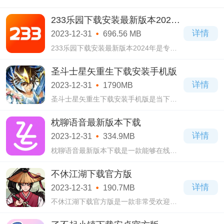
233乐园下载安装最新版本2024
年
详情
2023-12-31
696.56 MB
233乐园下载安装最新版本2024年是专门
为喜欢玩游戏的玩家群体所服务游戏社区
平台，当中设立了上百份的不同游戏区域
圣斗士星矢重生下载安装手机版
模块来供对应玩家自主选择关注，自由选
详情
2023-12-31
1790MB
择加入的23
圣斗士星矢重生下载安装手机版是当下十
分受欢迎的策略卡牌类手机游戏，圣斗士
星矢重生下载安装手机版游戏根据圣斗士
枕聊语音最新版本下载
星矢原著动漫改编而成，人物以及场景都
详情
2023-12-31
334.9MB
完美的
枕聊语音最新版本下载是一款能够在线聊
天交友的手机社交软件，对于一些社恐的
用户来说，线上交友非常合适，不仅能结
不休江湖下载官方版
识到更多的好友，还不会感觉到社恐，能
详情
2023-12-31
190.7MB
随时随
不休江湖下载官方版是一款非常受欢迎的
角色扮演类游戏，以武侠为题材，让有武
侠梦想的玩家都能来这里实现，给你打造