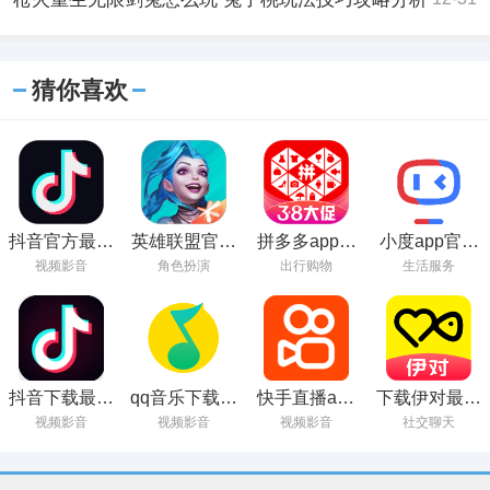
猜你喜欢
抖音官方最新
英雄联盟官方
拼多多app官
小度app官方
版下载
正版下载
方正版下载
下载安装
视频影音
角色扮演
出行购物
生活服务
2023
抖音下载最新
qq音乐下载安
快手直播app
下载伊对最新
版本2023安装
装2023最新版
官方下载
版本并安装
视频影音
视频影音
视频影音
社交聊天