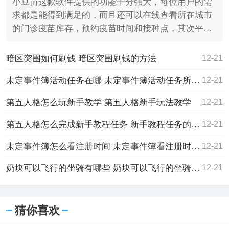
小豆苗这款软件提供的功能十分强大，每位用户的需
求都是能得到满足的，而且还可以在线查看所在城市
的门诊疫苗库存，预约疫苗时间和接种点，其次平台
也会提醒你下
暗区突围如何刷钱 暗区突围刷钱的方法
12-21
未定事件簿活动任务在哪 未定事件簿活动任务所在位置
12-21
第五人格怎么玩新手教学 第五人格新手玩法教学
12-21
第五人格怎么完成新手教程任务 新手教程任务的教程
12-21
未定事件簿怎么看注册时间 未定事件簿看注册时间的方法
12-21
奶块可以飞行的坐骑有哪些 奶块可以飞行的坐骑盘点
12-21
猜你喜欢