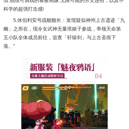
情.熟练可调戏的看板萌妹.无限可能的分支连招，以及不
科学的超强打击感!
5.休伯利安号战舰舰长：发现疑似神州上古遗迹「九
幽」之所在，现令女武神无量塔姬子参战，率领天命第
五小队全体成员前往，追查「轩辕剑」与上古圣痕下
落。”