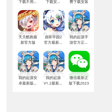
下载不用登
下载安装
费下载安装
录
2024
天天酷跑最
崩坏学园2
我的起源手
新官方版
官方最新正
游官方正版
版
下载
我的起源安
我的起源
微信最新正
卓最新版下
V1.2最新版
版下载2023
载
下载