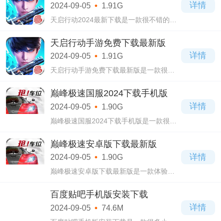
详情
2024-09-05
1.91G
天启行动2024最新下载是一款很不错的射
击竞技游戏，在天启行动2024最新下载中
你将可以去自由使用各种武器，刺激对
天启行动手游免费下载最新版
决，诸多的帅气英雄等你去升级战斗，爽
详情
2024-09-05
1.91G
快对抗，超
天启行动手游免费下载最新版是一款很是
不错的射击类手游，天启行动手游免费下
载最新版中的竞技玩法很是刺激无比，帅
巅峰极速国服2024下载手机版
气英雄，搭配强力武器道具，各种装扮都
详情
2024-09-05
1.90G
是极其
巅峰极速国服2024下载手机版是一款很多
小伙伴都非常爱的赛车竞技类游戏，在巅
峰极速国服2024下载手机版中你将能够去
巅峰极速安卓版下载最新版
收集各种各样的帅气赛车，丰富无比的零
详情
2024-09-05
1.90G
件为你去
巅峰极速安卓版下载最新版是一款体验极
其酷炫无比的赛车类游戏，在巅峰极速安
卓版下载最新版中你将可以去使用到各路
百度贴吧手机版安装下载
豪车，多样化的帅气跑车等你去收集使
详情
2024-09-05
74.6M
用，开启