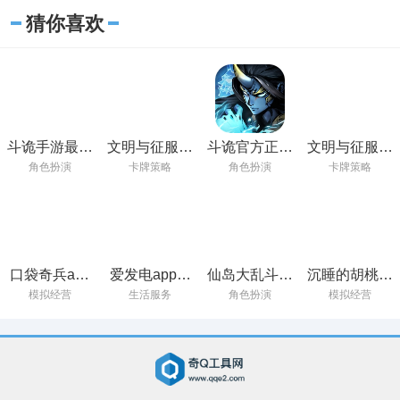
猜你喜欢
斗诡手游最新
文明与征服官
斗诡官方正版
文明与征服官
版下载
方正版下载
下载
方版下载
角色扮演
卡牌策略
角色扮演
卡牌策略
口袋奇兵app
爱发电app官
仙岛大乱斗手
沉睡的胡桃触
官方下载
方下载
机版下载安装
摸游戏安卓汉
模拟经营
生活服务
角色扮演
模拟经营
化版