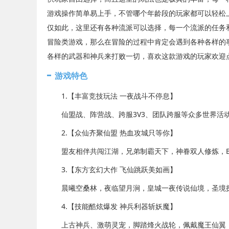
游戏操作简单易上手，不管哪个年龄段的玩家都可以轻松
仅如此，这里还有各种流派可以选择，每一个流派的任务
冒险类游戏，那么在冒险的过程中肯定会遇到各种各样的事
各样的武器和神兵来打败一切，喜欢这款游戏的玩家欢迎
游戏特色
1.【丰富竞技玩法 一夜战斗不停息】
仙盟战、阵营战、跨服3V3、团队跨服等众多世界活动，
2.【众仙齐聚仙盟 热血攻城只等你】
盟友相伴共闯江湖，兄弟制霸天下，神眷双人修炼，BO
3.【东方玄幻大作 飞仙跳跃美如画】
晨曦空桑林，夜临望月涧，皇城一夜传说仙境，圣境探
4.【技能酷炫爆发 神兵利器斩妖魔】
上古神兵、激萌灵宠，脚踏烽火战轮，佩戴魔王仙翼，