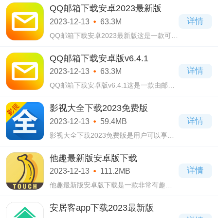
新版在这款软件中，用户们不仅可以进行
QQ邮箱下载安卓2023最新版
添加多个账号的邮箱，而且里面还有专门
详情
2023-12-13
63.3M
的邮件
QQ邮箱下载安卓2023最新版这是一款可以
进行翻译里面各种词汇的软件。QQ邮箱下
载安卓2023最新版在这款软件中，用户们
QQ邮箱下载安卓版v6.4.1
可以通过使用里面的通讯功能进行添加好
详情
2023-12-13
63.3M
友，而且里
QQ邮箱下载安卓版v6.4.1这是一款由邮件
模式进行发送的软件app。QQ邮箱下载安
卓版v6.4.1在这款软件中，用户们可以在里
影视大全下载2023免费版
面进行开启日程管理的功能，而且里面还
详情
2023-12-13
59.4MB
有强大的记
影视大全下载2023免费版是用户可以享受
非常高清画质的一款手机视频播放软件，
相信很多小伙伴们都喜欢追剧，在其他视
他趣最新版安卓版下载
频软件里面看视频要会员但是又不想开。
详情
2023-12-13
111.2MB
他趣最新版安卓版下载是一款非常有趣的
社交聊天软件，他趣最新版安卓版下载有
着非常简约的交互页面，没有杂七杂八的
安居客app下载2023最新版
小程序和广告。