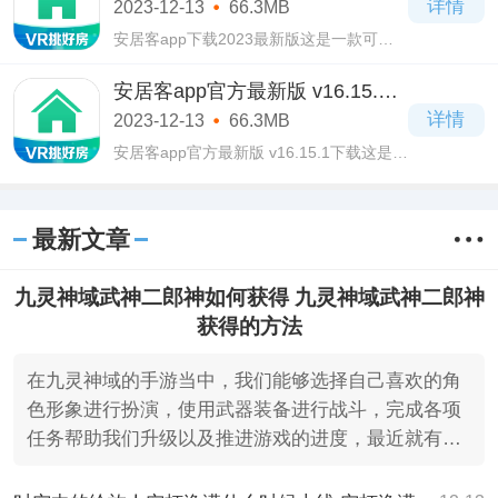
详情
2023-12-13
66.3MB
安居客app下载2023最新版这是一款可以
快速进行转租的房子的软件。安居客app下
载2023最新版在这款软件中，用户们不仅
安居客app官方最新版 v16.15.1
可以轻轻松松找到房子，而且系统还可以
下载
详情
2023-12-13
66.3MB
帮助用户们
安居客app官方最新版 v16.15.1下载这是一
款汇聚多样房型的软件出租平台。安居客
app官方最新版 v16.15.1下载在这款软件里
面，用户们将会观看大量的房型进行促
最新文章
销，而且里面
九灵神域武神二郎神如何获得 九灵神域武神二郎神
获得的方法
在九灵神域的手游当中，我们能够选择自己喜欢的角
色形象进行扮演，使用武器装备进行战斗，完成各项
任务帮助我们升级以及推进游戏的进度，最近就有不
少的小伙伴们