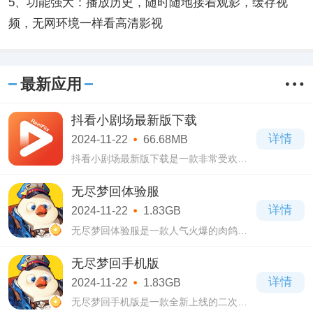
5、功能强大：播放历史，随时随地接着观影，缓存视
频，无网环境一样看高清影视
最新应用
抖看小剧场最新版下载
详情
2024-11-22
66.68MB
抖看小剧场最新版下载是一款非常受欢迎
的短剧播放软件。抖看小剧场最新版下载
精心准备了大量热门主题的短剧供大家休
无尽梦回体验服
闲娱乐，内容方面是非常丰富的，你想看
详情
2024-11-22
1.83GB
都有!
无尽梦回体验服是一款人气火爆的肉鸽动
作手游，这款体验服版本能够优先体验到
各种全新的活动玩法，游戏为玩家提供了
无尽梦回手机版
奇幻的梦幻世界。
详情
2024-11-22
1.83GB
无尽梦回手机版是一款全新上线的二次元