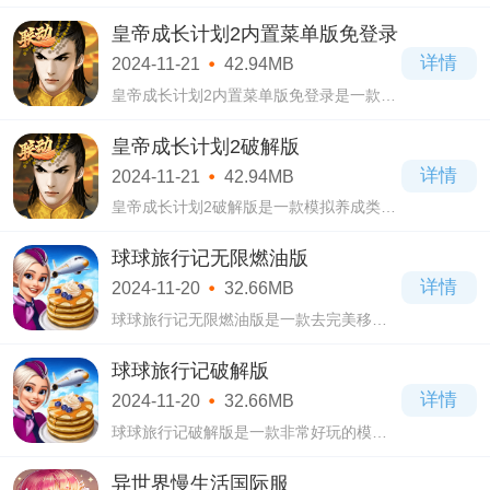
肉鸽游戏，游戏画面精美，精湛的画面呈
现给大家，以及灵活的操作系统配上出色
皇帝成长计划2内置菜单版免登录
的动作肉鸽玩法，相信一定不会让大家失
详情
2024-11-21
42.94MB
望的。
皇帝成长计划2内置菜单版免登录是一款以
古代帝王为题材的养成类游戏，延迟了初
代版本续作，拥有完整的故事剧情冒险，
皇帝成长计划2破解版
玩家在这里可以通过努力成为最伟大的皇
详情
2024-11-21
42.94MB
帝
皇帝成长计划2破解版是一款模拟养成类手
游，这款版本在前代版本的基础上进行了
全面的创新，在游戏中，玩家可以扮演各
球球旅行记无限燃油版
个朝代不同的天子，加上高度自由的单局
详情
2024-11-20
32.66MB
养成
球球旅行记无限燃油版是一款去完美移植
的模拟经营类游戏，在这款游戏中玩家可
以制作烹饪出各种各样的食物来招待飞机
球球旅行记破解版
上的所有旅客，游戏画面采用了美式动画
详情
2024-11-20
32.66MB
风格
球球旅行记破解版是一款非常好玩的模拟
经营类游戏，玩家将扮演一名在飞机上的
工作人员，根据每位乘客的要求，来制作
异世界慢生活国际服