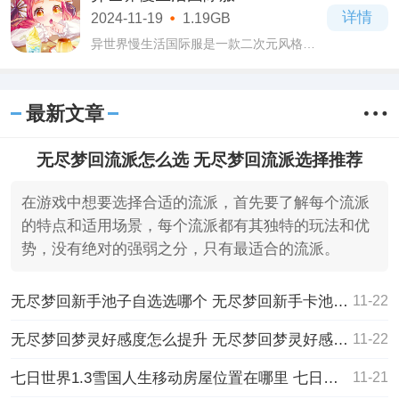
出各种各样的美食，根据顾客的需求来送
详情
2024-11-19
1.19GB
餐
异世界慢生活国际服是一款二次元风格打
造的全新农场经营手游。游戏结合了兽娘
少女为题材进行刻画构造，在这里大家都
能够为你们呈现出一个温馨且治愈的世界
最新文章
大陆，
无尽梦回流派怎么选 无尽梦回流派选择推荐
在游戏中想要选择合适的流派，首先要了解每个流派
的特点和适用场景，每个流派都有其独特的玩法和优
势，没有绝对的强弱之分，只有最适合的流派。
无尽梦回新手池子自选选哪个 无尽梦回新手卡池自选角色推荐
11-22
无尽梦回梦灵好感度怎么提升 无尽梦回梦灵好感度提升方法
11-22
七日世界1.3雪国人生移动房屋位置在哪里 七日世界1.3雪国人生移动房屋位置一览
11-21