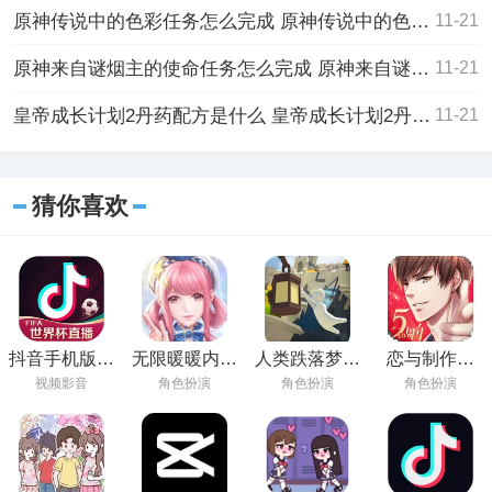
原神传说中的色彩任务怎么完成 原神传说中的色彩任务完成攻略
11-21
原神来自谜烟主的使命任务怎么完成 原神来自谜烟主的使命任务完成攻略
11-21
皇帝成长计划2丹药配方是什么 皇帝成长计划2丹药配方一览
11-21
猜你喜欢
抖音手机版在
无限暖暖内测
人类跌落梦境
恋与制作人
线观看
版下载
手游下载安装
2023免费下载
视频影音
角色扮演
角色扮演
角色扮演
免费