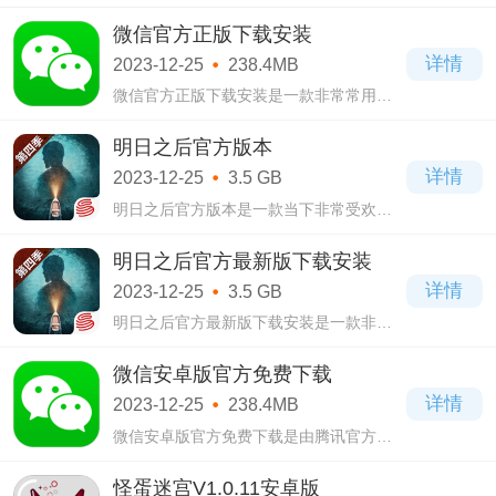
微信官方正版下载安装
详情
2023-12-25
238.4MB
微信官方正版下载安装是一款非常常用的
社交聊天软件，拥有了非常强大的功能，
免费供用户使用。在这款微信官方正版下
明日之后官方版本
载安装软件里面很多人使用的是支付功
详情
2023-12-25
3.5 GB
能。
明日之后官方版本是一款当下非常受欢迎
的网易出品的废土类手游，明日之后官方
版本游戏当中采用了3D模式，在废土末日
明日之后官方最新版下载安装
的世界当中，面临着巨大的危机，一部分
详情
2023-12-25
3.5 GB
人已经
明日之后官方最新版下载安装是一款非常
受欢迎的末日生存废土游戏，明日之后官
方最新版下载安装游戏采用了3D风格，画
微信安卓版官方免费下载
风细腻生动，非常写实，能够让你切身感
详情
2023-12-25
238.4MB
受到饥
微信安卓版官方免费下载是由腾讯官方精
心打造的一款社交聊天软件，在这个信息
化时代，相信很多用户都在使用这款微信
怪蛋迷宫V1.0.11安卓版