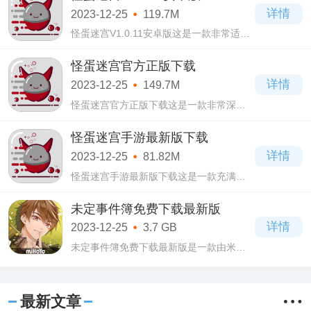
安卓版官方免费下载聊天软件。
详情
2023-12-25
119.7M
怪蛋迷宫V1.0.11安卓版这是一款非常适合
玩家在休闲时间进行娱乐的手游。怪蛋迷
宫V1.0.11安卓版在这款游戏中，玩家们可
怪蛋迷宫官方正版下载
以自由的组建里面的队伍，而且里面还有
详情
2023-12-25
149.7M
着个各种
怪蛋迷宫官方正版下载这是一款非常深受
玩家们冒险的游戏。怪蛋迷宫官方正版下
载在这款游戏中，玩家们将会观看到各种
怪蛋迷宫手游最新版下载
各样的游戏冒险场合，而且里面还有着大
详情
2023-12-25
81.82M
量的职
怪蛋迷宫手游最新版下载这是一款充满着
多种关卡的冒险手游。怪蛋迷宫手游最新
版下载在这款游戏中，玩家将会观看到各
未定事件簿免费下载最新版
种各样的小角色，而且里面还有非常的多
详情
2023-12-25
3.7 GB
的游戏
未定事件簿免费下载最新版是一款由米哈
游出品的律政恋爱手游，在未定事件簿免
费下载最新版游戏当中拥有非常精致细腻
的画风，人物绘制细腻生动，还有专业的
最新文章
声优进