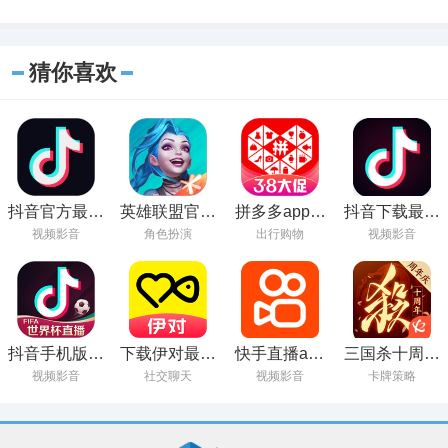
猜你喜欢
抖音官方最新
英雄联盟官方
拼多多app官
抖音下载最新
版下载
正版下载
方正版下载
版本2023安装
视频影音
角色扮演
出行购物
视频影音
2023
抖音手机版在
下载伊对最新
快手直播app
三国杀十周年
线观看
版本并安装
官方下载
官方下载
视频影音
社交聊天
视频影音
卡牌策略