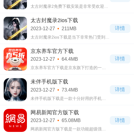
太古封魔录2免费下载安装是非常受欢迎热
门的大型多人角色扮演类手机游戏，在太
古封魔录2免费下载安装游戏当中处处充满
太古封魔录2ios下载
了有玄幻的色彩，你能够在游戏当中自由
详情
2023-12-27
211MB
的选
太古封魔录2ios下载是当下非常热门受到大
家喜爱的玩心不止网络科技有限公司出品
制作的大型多人角色扮演类手机游戏，太
京东养车官方下载
古封魔录2ios下载游戏为你打造了一个全新
详情
2023-12-27
64.4MB
的国
京东养车官方下载是京东旗下打造的一款
养车服务平台，里面拥有非常专业的养车
服务，让每一位车主都可以感受到无比满
未伴手机版下载
意的服务，而且你们的需求都是能得到满
详情
2023-12-27
73.4MB
足的
未伴手机版下载是一款十分好用的手机社
交聊天软件，为你打造专属AI伴侣，从此可
告别孤单寂寞，随时随地都能进去聊天互
网易新闻官方版下载
动，帮你打发无聊的时间，使用起来无限
详情
2023-12-27
65.08MB
制
网易新闻官方版下载是一款功能超级强大