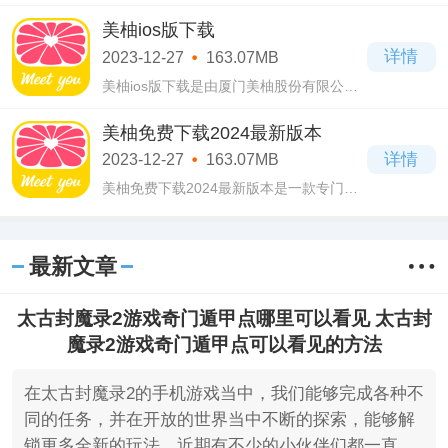
的手机新闻阅读软件，喜欢看新闻的用户
可以来本站下载，安装到手机里面就可以
美柚ios版下载
随时进去阅读新闻内容了，没有丝毫的时
详情
2023-12-27
163.07MB
间限制
美柚ios版下载是由厦门美柚股份有限公司
开发的一款经期预测管理软件，美柚ios版
下载软件界面打造的十分简洁清爽，操作
美柚免费下载2024最新版本
上简单易上手，随时随地都可以进去使
详情
2023-12-27
163.07MB
用，为你
美柚免费下载2024最新版本是一款专门为
女性用户打造的经期记录管理软件，拥有
简洁的页面设计，操作简单易上手，每天
都可以进去使用，没有任何的时间限制，
最新文章
而且还
太古封魔录2游戏奇门遁甲点哪里可以看见 太古封
魔录2游戏奇门遁甲点可以看见的方法
在太古封魔录2的手机游戏当中，我们能够完成各种不
同的任务，并在开放的世界当中不断的探索，能够解
锁更多全新的玩法，近期有不少的小伙伴们都一直很