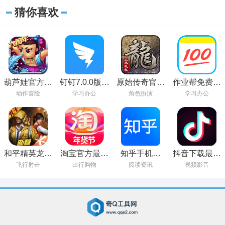
猜你喜欢
葫芦娃官方免
钉钉7.0.0版下
原始传奇官方
作业帮免费下
费下载
载
正版下载
载不用登录
动作冒险
学习办公
角色扮演
学习办公
和平精英龙狮
淘宝官方最新
知乎手机版
抖音下载最新
城版本下载
版本2023
2023官方下载
版本2023安装
飞行射击
出行购物
阅读资讯
视频影音