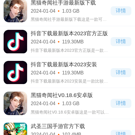
黑猫奇闻社手游最新版下载
详情
2024-01-04
1.03 GB
黑猫奇闻社手游最新版下载这是一款可以
让你快速的进行感受到多剧情交织的手
游。黑猫奇闻社手游最新版下载在这款游
抖音下载最新版本2023官方正版
戏中，玩家们将会观看到拥有不同解谜专
详情
2024-01-04
119.30MB
长的男主
抖音下载最新版本2023官方正版是一款超
级火爆的手机短视频播放软件，可以帮助
用户记录生活，各行各业在这里都可以看
抖音下载最新版本2023安装
到。
详情
2024-01-04
119.30MB
抖音下载最新版本2023安装是一款比较常
用的手机短视频软件，在这个信息化时
代，现在人人都拿着手机在无聊的时候刷
黑猫奇闻社V0.18.6安卓版
着视频，最多人使用的就是这款抖音下载
详情
2024-01-04
1.03 GB
最新版本20
黑猫奇闻社V0.18.6安卓版这是一款可以让
你探索到各种新奇的奇幻世界手游。黑猫
奇闻社V0.18.6安卓版在这款游戏中，玩家
武圣三国手游官方下载
们将会观看到写实场景，而且里面的每一
详情
2024-01-04
102.4MB
件事物就