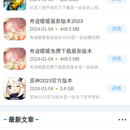
武圣三国手游官方下载是一款全新上线的
策略塔防类游戏，整个游戏以三国为题
材，汇集了三国各种名将，都是玩家们比
奇迹暖暖最新版本2023
较熟悉的角色，而且还可以重温三国历史
详情
2024-01-04
449.5 MB
故事。
奇迹暖暖最新版本2023是一款由叠纸网络
制作，腾讯游戏代理运营的非常受欢迎的
换装类手游，在奇迹暖暖最新版本2023游
奇迹暖暖免费下载最新版本
戏当中画风非常精致细腻，每一个人物都
详情
2024-01-04
449.5 MB
有专业的
奇迹暖暖免费下载最新版本是一款由苏州
叠纸网络科技有限公司制作，腾讯游戏独
家代理的非常受欢迎的换装养成类手游，
原神2023官方版本
在奇迹暖暖免费下载最新版本游戏当中你
详情
2024-01-04
3.8 GB
将扮演
原神2023官方版本是一款当下非常受欢迎
的米哈游出品的开放世界奇幻冒险类手
游，原神2023官方版本游戏当中你将扮演
哥哥或者妹妹男女不同的形象，因为与亲
最新文章
人失散而来