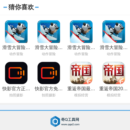
猜你喜欢
滑雪大冒险中
滑雪大冒险下
滑雪大冒险最
滑雪大冒险官
文版安卓下载
载普通版
新版本下载
方正版下载
动作冒险
动作冒险
动作冒险
动作冒险
快影官方正版
快影官方免费
重返帝国最新
重返帝国2022
下载安装
下载
版本下载
最新版本
拍照摄影
拍照摄影
模拟经营
模拟经营