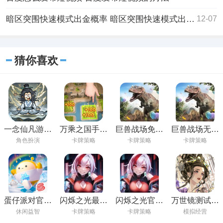
暗区突围快速模式出金概率 暗区突围快速模式出金概率详情
12-07
猜你喜欢
一念仙凡游戏
万乘之国手游
巨兽战场免费
巨兽战场无限
下载
免费下载
内购版下载
资源版下载
角色扮演
卡牌策略
卡牌策略
卡牌策略
蛋仔派对官方
闪烁之光最新
闪烁之光官方
万世镜测试服
下载最新版
版本下载
版下载
下载
休闲益智
卡牌策略
卡牌策略
模拟经营