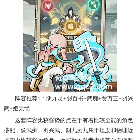
阵容推荐1：阴九灵+羽百书+武痴+贾万三+羽兴
武+姬无忧
这套阵容比较强势的点在于有着比较全能的角色
搭配，像武痴、羽兴武、阴九灵九属于坦度和物理近