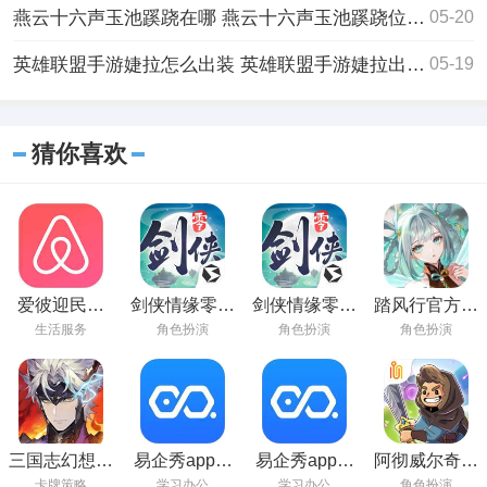
燕云十六声玉池蹊跷在哪 燕云十六声玉池蹊跷位置一览
05-20
英雄联盟手游婕拉怎么出装 英雄联盟手游婕拉出装推荐
05-19
猜你喜欢
爱彼迎民宿
剑侠情缘零官
剑侠情缘零最
踏风行官方正
app官方版
方版
新版
版
生活服务
角色扮演
角色扮演
角色扮演
三国志幻想大
易企秀app免
易企秀app官
阿彻威尔奇妙
陆2枭之歌手
费版
方最新版
冒险官方正版
卡牌策略
学习办公
学习办公
角色扮演