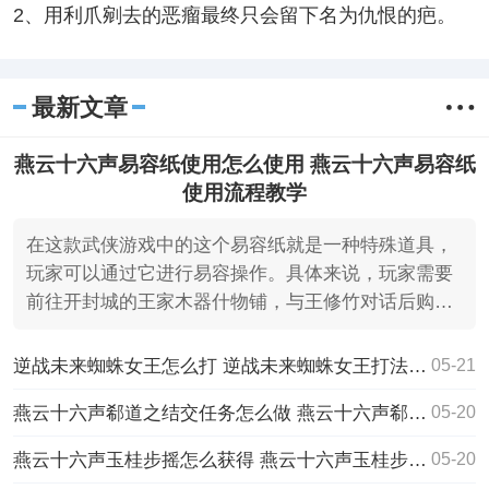
2、用利爪剜去的恶瘤最终只会留下名为仇恨的疤。
最新文章
燕云十六声易容纸使用怎么使用 燕云十六声易容纸
使用流程教学
在这款武侠游戏中的这个易容纸就‌是一种特殊道具，
玩家可以通过它进行易容操作。具体来说，玩家需要
前往开封城的王家木器什物铺，与王修竹对话后购买
剡藤纸。
逆战未来蜘蛛女王怎么打 逆战未来蜘蛛女王打法攻略
05-21
燕云十六声郗道之结交任务怎么做 燕云十六声郗道之结交攻略
05-20
燕云十六声玉桂步摇怎么获得 燕云十六声玉桂步摇获取方法
05-20