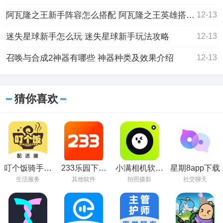
阿瓦隆之王新手阵容怎么搭配 阿瓦隆之王英雄搭配推荐
12-13
迷失星球新手怎么玩 迷失星球新手玩法攻略
12-13
召唤与合成2神器有哪些 神器种类及效果介绍
12-13
猜你喜欢
叮个饭骑手官
233乐园下载
小满相机软件
星期8app下载
方版app下载
安装正版免费
正式版
生活服务
其他软件
拍照摄影
社交聊天