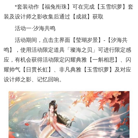
*套装动作【福兔衔珠】可在完成【玉雪织萝】套
装及设计师之影收集后通过【成就】获取
活动一·汐海共鸣
活动期间，点击主界面【莹瑚岁景】-【汐海共
鸣】，使用活动限定道具「璨海之贝」可进行限定感
应，有机会获得活动限定闪耀典雅【一斛相思】、闪
耀帅气【日贯长虹】、非凡典雅【玉雪织萝】及对应
设计师之影、记忆回响。