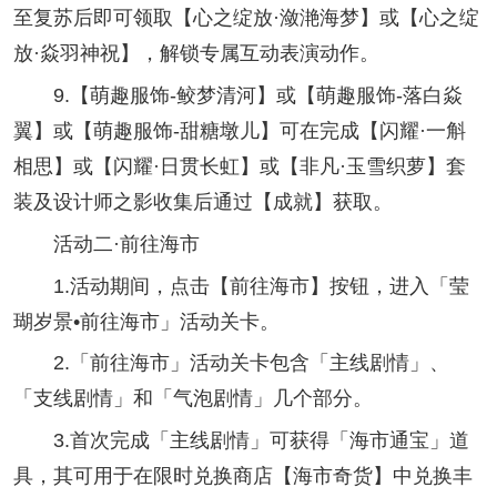
至复苏后即可领取【心之绽放·潋滟海梦】或【心之绽
放·焱羽神祝】，解锁专属互动表演动作。
9.【萌趣服饰-鲛梦清河】或【萌趣服饰-落白焱
翼】或【萌趣服饰-甜糖墩儿】可在完成【闪耀·一斛
相思】或【闪耀·日贯长虹】或【非凡·玉雪织萝】套
装及设计师之影收集后通过【成就】获取。
活动二·前往海市
1.活动期间，点击【前往海市】按钮，进入「莹
瑚岁景•前往海市」活动关卡。
2.「前往海市」活动关卡包含「主线剧情」、
「支线剧情」和「气泡剧情」几个部分。
3.首次完成「主线剧情」可获得「海市通宝」道
具，其可用于在限时兑换商店【海市奇货】中兑换丰