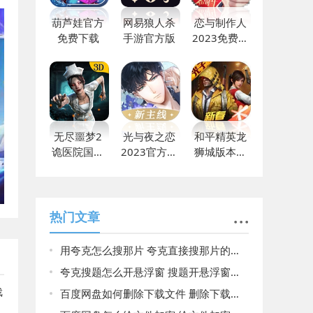
葫芦娃官方
网易狼人杀
恋与制作人
免费下载
手游官方版
2023免费下
载
无尽噩梦2
光与夜之恋
和平精英龙
诡医院国际
2023官方最
狮城版本下
版下载
新
载
热门文章
用夸克怎么搜那片 夸克直接搜那片的方法
夸克搜题怎么开悬浮窗 搜题开悬浮窗方法介绍
戏
百度网盘如何删除下载文件 删除下载文件方法