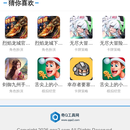
猜你喜欢
烈焰龙城官方
烈焰龙城下载
无尽大冒险
无尽大冒险官
正版下载
手游
2024最新版下
方版下载
角色扮演
角色扮演
卡牌策略
卡牌策略
载
剑御九州手游
舌尖上的小镇
幸存者要塞游
舌尖上的小镇
下载
安卓下载
戏手机版下载
下载新版
角色扮演
模拟经营
卡牌策略
模拟经营