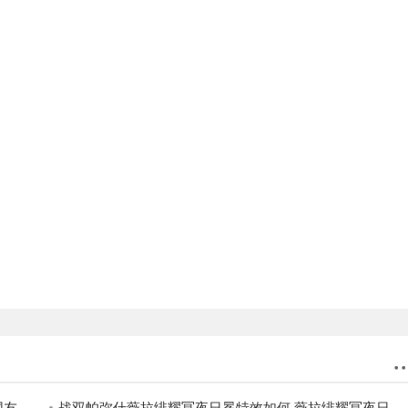
放！
战双帕弥什薇拉绯耀冥夜日冕特效如何 薇拉绯耀冥夜日冕特效一览