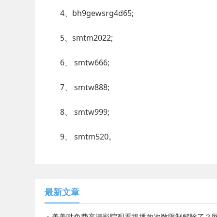
4、bh9gewsrg4d65;
5、smtm2022;
6、 smtw666;
7、 smtw888;
8、 smtw999;
9、 smtm520。
最新文章
美美哒免费高清影院观看将播放次数限制解除了？网友：还支持倍速播