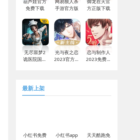
葫芦娃官方
网易狼人杀
御龙在天官
免费下载
手游官方版
方正版下载
无尽噩梦2
光与夜之恋
恋与制作人
诡医院国际
2023官方最
2023免费下
版下载
新
载
最新上架
小红书免费
小红书app
天天酷跑免