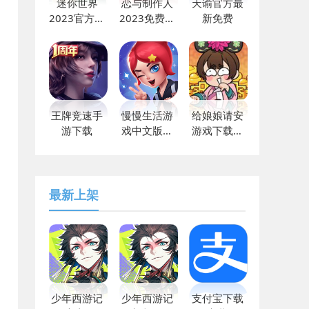
迷你世界
恋与制作人
天谕官方最
2023官方最
2023免费下
新免费
新下载
载
王牌竞速手
慢慢生活游
给娘娘请安
游下载
戏中文版下
游戏下载免
载v1.0安卓
广告版
版
最新上架
少年西游记
少年西游记
支付宝下载