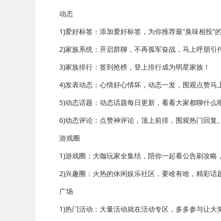
动态
1)爱好标签：添加爱好标签，为你推荐最“臭味相投”
2)家族系统：开启群聊，不再孤军奋战，马上呼朋引
3)家族排行：签到抢榜，登上排行成为明星家族！
4)发表动态：心情好心情坏，动态一发，围观点赞马
5)动态话题：动态话题每日更新，看看大家都聊什么
6)动态评论：点赞神评论，顶上前排，围观热门回复
游戏圈
1)游戏圈：大咖玩家全集结，陪你一起看公告刷攻略
2)兴趣圈：火热的休闲娱乐社区，要啥有啥，精彩话
广场
1)热门活动：大量活动就在活动专区，多多参与让大