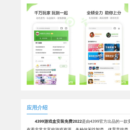
应用介绍
4399游戏盒安装免费2022
是由4399官方出品的一款
有着非常丰富的游戏资源，各种休闲益智类、体育竞技类