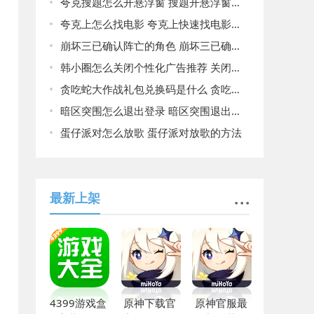
夸克搜题怎么开悬浮窗 搜题开悬浮窗方法介绍
夸克上怎么找电影 夸克上快速找电影的方法
崩坏三已确认阵亡的角色 崩坏三已确认阵亡的角色详情
韩小圈怎么关闭个性化广告推荐 关闭方法介绍
贪吃蛇大作战礼包兑换码是什么 贪吃蛇大作战礼包兑换码2023大全
暗区突围怎么退出登录 暗区突围退出登录的方法
蛋仔派对怎么放歌 蛋仔派对放歌的方法
最新上架
4399游戏盒
原神下载官
原神官服最