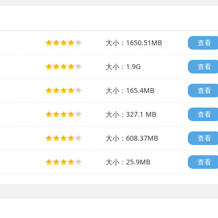
大小：1650.51MB
查看
大小：1.9G
查看
大小：165.4MB
查看
大小：327.1 MB
查看
大小：608.37MB
查看
大小：25.9MB
查看