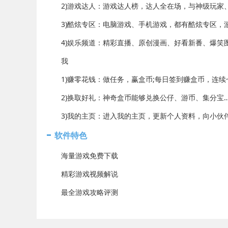
2)游戏达人：游戏达人榜，达人全在场，与神级玩家
3)酷炫专区：电脑游戏、手机游戏，都有酷炫专区，
4)娱乐频道：精彩直播、原创漫画、好看新番、爆笑
我
1)赚零花钱：做任务，赢盒币;每日签到赚盒币，连续
2)换取好礼：神奇盒币能够兑换公仔、游币、集分宝
3)我的主页：进入我的主页，更新个人资料，向小伙
软件特色
海量游戏免费下载
精彩游戏视频解说
最全游戏攻略评测