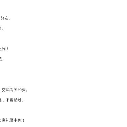
的好友。
伴。
上到！
吧。
。
，交流闯关经验。
题，不容错过。
奖豪礼砸中你！