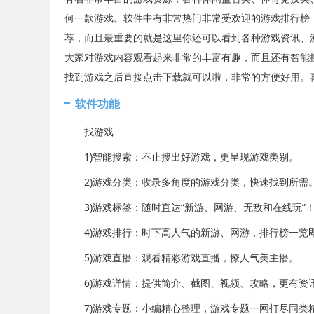
何一款游戏。软件中有非常热门非常受欢迎的游戏排行榜
荐，而且最重要的就是这里你还可以看到各种游戏资讯、
大家对游戏内容观看起来非常的丰富有趣，而且还有智能
找到游戏之后直接点击下载就可以啦，非常的方便好用。
软件功能
找游戏
1)智能搜索：不止搜出好游戏，更呈现游戏类别。
2)游戏分类：收录多角度的游戏分类，快速找到所需
3)游戏标签：随时直达“新游、网游、无敌和在线玩”
4)游戏排行：时下高人气的新游、网游，排行榜一览
5)游戏直播：观看精彩游戏直播，撩人气美主播。
6)游戏详情：提供简介、截图、视频、攻略，更有资
7)游戏专题：小编精心整理，游戏专题一网打尽同类