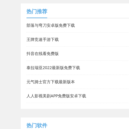
热门推荐
部落与弯刀安卓版免费下载
王牌竞速手游下载
抖音在线看免费版
泰拉瑞亚2022最新版免费下载
元气骑士官方下载最新版本
人人影视美剧APP免费版安卓下载
热门软件