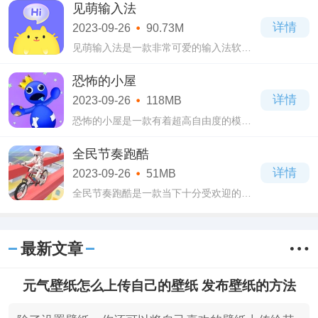
谷歌框架，也可以让你的手机完美模拟
见萌输入法
GMS环境。
详情
2023-09-26
90.73M
见萌输入法是一款非常可爱的输入法软
件，非常适合喜欢可爱风格的年轻人使
用，这款软件的最大特点就是拥有各种可
恐怖的小屋
爱的表情包、萌趣的角色和各种有趣的界
详情
2023-09-26
118MB
面主题可选
恐怖的小屋是一款有着超高自由度的模拟
解压休闲益智类手机游戏，恐怖的小屋自
从上线以来就深受大家的喜爱了，在游戏
全民节奏跑酷
里面拥有着可爱萌趣的画风，你将面对蓝
详情
2023-09-26
51MB
色的彩
全民节奏跑酷是一款当下十分受欢迎的跑
酷类手机游戏，游戏采用了3D建模的形
式，在卡通的画风之下是惊险刺激的游戏
体验，你将在游戏当中化身成为美丽的校
最新文章
花，在校
元气壁纸怎么上传自己的壁纸 发布壁纸的方法