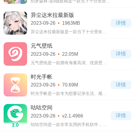
织梦森林-送s级妖精是一款当下十分受欢迎
的模拟经营养成类手机游戏，游戏当中拥
有着非常治愈的风格色彩，3D建模的形式
异尘达米拉最新版
将人物和场景都绘制的萌趣可爱，你可以
详情
2023-09-26
1963MB
在游
异尘达米拉最新版是一款当下十分受欢迎
的策略塔防卡牌放置类手机游戏，在异尘
达米拉最新版游戏当中拥有着精致细腻的
元气壁纸
画风，3D建模的手法，无论是人物还是场
详情
2023-09-26
22.05M
景都能
元气壁纸是一款拥有海量高清、优质壁纸
的手机壁纸软件，可以让你的手机桌面变
得美美哒，这款软件最大的特点就是壁纸
时光手帐
资源丰富和壁纸库更新速度快。
详情
2023-09-26
70.69M
时光手帐是一款专为想要记录生活、规划
日程、分享手帐的小伙伴量身打造的手机
软件，软件的界面清新，操作起来很简
咕咕空间
单，让你随时随地都能轻松记录下生活中
详情
2023-09-26
v2.1.4966
的点滴。
咕咕空间是一款非常实用的手机软件，通
过这款软件，即使你的手机里面没有下载