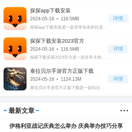
多的生活服务软件，支付宝官方免费下载
安装拥有简洁的页面设计，有着非常强大
探探app下载安装
的功能，覆盖了人们生活中的方方面面。
详情
2024-05-16
116.5MB
探探app下载安装是一款非常知名的社交交
友软件，不管是以前还是现在都有很多用
户在使用这款软件，不管你是找知心好
探探下载安装2023官方
友，还是找另一半都可以使用它。
详情
2024-05-16
116.5MB
探探下载安装2023官方是一款非常火热的
社交软件，探探下载安装2023官方软件里
面有着非常强大的功能供用户免费使用，
泰拉贝尔手游官方正版下载
而且现在很多人都在使用这款软件在网上
详情
2024-05-16
1124.13M
交友。
泰拉贝尔手游官方正版下载是一款玩法十
分新颖的策略型国战手游，在泰拉贝尔手
游官方正版下载中的玩法十分特别，其内
的世界建立在一个混乱的帝国大陆中，玩
最新文章
家需要
伊格利亚战记庆典怎么举办 庆典举办技巧分享