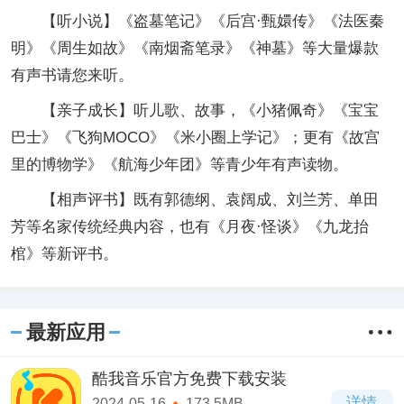
【听小说】《盗墓笔记》《后宫·甄嬛传》《法医秦
明》《周生如故》《南烟斋笔录》《神墓》等大量爆款
有声书请您来听。
【亲子成长】听儿歌、故事，《小猪佩奇》《宝宝
巴士》《飞狗MOCO》《米小圈上学记》；更有《故宫
里的博物学》《航海少年团》等青少年有声读物。
【相声评书】既有郭德纲、袁阔成、刘兰芳、单田
芳等名家传统经典内容，也有《月夜·怪谈》《九龙抬
棺》等新评书。
最新应用
酷我音乐官方免费下载安装
详情
2024-05-16
173.5MB