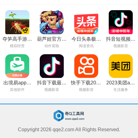
夺笋高手游戏
葫芦娃官方免
今日头条极速
抖音短视频最
下载安装最新
费下载
版官方免费下
新版本2023
模拟经营
动作冒险
阅读资讯
视频影音
版
载
出境易app官
抖音下载最新
快手下载2022
2023美团app
方下载
版本2023安装
年最新版免费
最新版下载
其他软件
视频影音
视频影音
生活服务
Copyright
2026
qqe2.com All Rights Reserved.