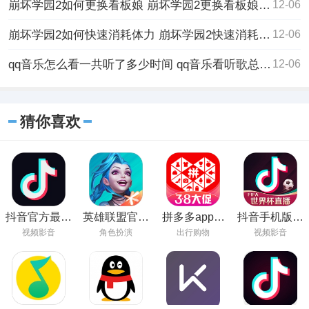
崩坏学园2如何更换看板娘 崩坏学园2更换看板娘的方法
12-06
崩坏学园2如何快速消耗体力 崩坏学园2快速消耗体力的方法
12-06
qq音乐怎么看一共听了多少时间 qq音乐看听歌总时长的方法
12-06
猜你喜欢
抖音官方最新
英雄联盟官方
拼多多app官
抖音手机版在
版下载
正版下载
方正版下载
线观看
视频影音
角色扮演
出行购物
视频影音
2023