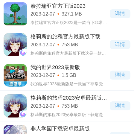
高清的画质，精美的游戏画面，海量的角
泰拉瑞亚官方正版2023
色供玩家自由选择
详情
2023-12-07
327.1 MB
泰拉瑞亚官方正版2023是一款当下非常热
门受欢迎的一款手机游戏，在泰拉瑞亚官
方正版2023游戏当中你可以建造各种你想
格莉斯的旅程官方最新版下载
象当中的一切，在这里有多个游戏地图可
详情
2023-12-07
753 MB
以选择，
格莉斯的旅程官方最新版下载这是一款非
常有趣的休闲冒险游戏。格莉斯的旅程官
方最新版下载这个游戏的画面色彩非常丰
我的世界2023最新版
富，采用的是扁平化的风格，结合了一些
详情
2023-12-07
1.5 GB
比较奇
我的世界2023最新版是一款当下非常受欢
迎的3D沙盒类游戏，在我的世界2023最新
版这款游戏当中采用了像素的风格，你可
格莉斯的旅程2023安卓最新版下
以选择自己喜欢的形象进行扮演，游戏有
载
详情
2023-12-07
753 MB
生存模式
格莉斯的旅程2023安卓最新版下载这是一
款非常好玩的冒险解谜游戏。格莉斯的旅
程2023安卓最新版下载玩家在这里将扮演
非人学园下载安卓最新版
一个被生活中的痛苦经历所压迫而导致于