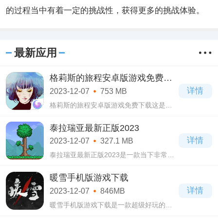
的过程当中有着一定的挑战性，获得更多的挑战体验。
最新应用
格莉斯的旅程安卓版游戏免费下
载
详情
2023-12-07
753 MB
格莉斯的旅程安卓版游戏免费下载这是一
款画风非常唯美的解谜游戏。格莉斯的旅
程安卓版游戏免费下载玩家在这里将化身
泰拉瑞亚最新正版2023
为一个名叫格莉斯的少女，这个少女在生
详情
2023-12-07
327.1 MB
活中经
泰拉瑞亚最新正版2023是一款当下非常受
欢迎的2D像素沙盒类游戏，在泰拉瑞亚最
新正版2023游戏当中你可以选择自己小人
暖雪手机版游戏下载
的形象，角色生成之后，就可以进入到一
详情
2023-12-07
846MB
个随机生
暖雪手机版游戏下载是一款超级好玩的动
作冒险类游戏，暖雪手机版游戏下载有着