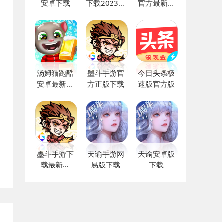
安卓下载
下载2023最
官方最新版
新版
下载
汤姆猫跑酷
墨斗手游官
今日头条极
安卓最新版
方正版下载
速版官方版
下载
墨斗手游下
天谕手游网
天谕安卓版
载最新版
易版下载
下载
2023