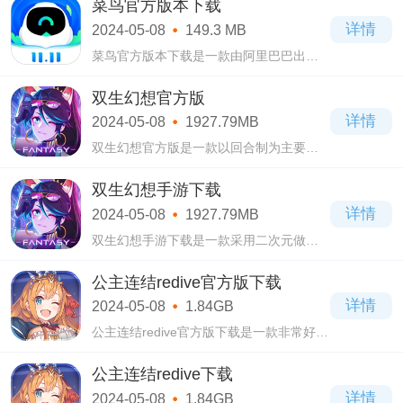
菜鸟官方版本下载
定你手机号的所有包裹，到了驿站之后将
详情
2024-05-08
149.3 MB
会为你
菜鸟官方版本下载是一款由阿里巴巴出品
的辅助于菜鸟驿站的app，在菜鸟官方版本
下载这款软件当中你需要绑定你的手机
双生幻想官方版
号，当你用同一个号码进行网上的购物，
详情
2024-05-08
1927.79MB
如果该平
双生幻想官方版是一款以回合制为主要玩
法的策略型放置卡牌类手游，在双生幻想
官方版中玩家将会被系统化身为意外卷入
双生幻想手游下载
爆炸事件中的探长，带领着各位探员，一
详情
2024-05-08
1927.79MB
起拨开
双生幻想手游下载是一款采用二次元做为
游戏中主要元素的策略型卡牌手游，在双
生幻想手游下载中以异世界做为游戏中的
公主连结redive官方版下载
主要背景，其内的各场面画风都设计的十
详情
2024-05-08
1.84GB
分精致
公主连结redive官方版下载是一款非常好玩
的角色扮演类游戏，公主连结redive官方版
下载拥有超多的角色，她们或可爱、或性
公主连结redive下载
感、或高冷。
详情
2024-05-08
1.84GB