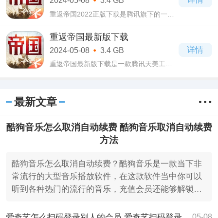
2024-05-08
3.4 GB
重返帝国2022正版下载是腾讯旗下的一款
3D策略游戏，在重返帝国2022正版下载游
戏当中我们可以看到各个国家历史当中的
重返帝国最新版下载
传奇英雄人物，我们可以招募英雄，率领
详情
2024-05-08
3.4 GB
不同的兵
重返帝国最新版下载是一款腾讯天美工作
室出品的新一代策略类型的手机游戏，重
返帝国最新版下载这款游戏采用了3D建模
的形式，将每个人物都细腻地进行描绘，
最新文章
游戏融
酷狗音乐怎么取消自动续费 酷狗音乐取消自动续费
方法
酷狗音乐怎么取消自动续费？酷狗音乐是一款当下非
常流行的大型音乐播放软件，在这款软件当中你可以
听到各种热门的流行的音乐，充值会员还能够解锁更
多优质好歌，
爱奇艺怎么扫码登录别人的会员 爱奇艺扫码登录别人的会员的方法
05-08