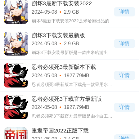
聘下载2022安卓最新版它的画面是比较简
崩坏3最新下载安装2022
洁的。
详情
2024-05-08
2.9 GB
崩坏3最新下载安装2022是米哈游出品的一
款非常热门的角色扮演类游戏，崩坏3最新
下载安装2022游戏采用了3D的模式，每个
崩坏3下载安装最新版
人物都绘制得生动形象，在游戏当中你将
详情
2024-05-08
2.9 GB
选择一位
崩坏3下载安装最新版是一款由米哈游出品
的大型多人角色扮演类游戏，崩坏3下载安
装最新版游戏承接了崩坏学园2的设定，世
忍者必须死3最新版本下载
界遭受到了一个名叫崩坏的灾害的侵害，
详情
2024-05-08
1927.79MB
民不
忍者必须死3最新版本下载是一款采用水墨
画风格做为游戏主要背景的动作类手游，
在这款名为忍者必须死3最新版本下载的手
忍者必须死3下载官方最新版
游中，拥有着诸多海量的游戏关卡，
详情
2024-05-08
1927.79MB
忍者必须死3下载官方最新版是由小白工作
室推出的一款横版型动作类跑酷游戏，在
忍者必须死3下载官方最新版中有着诸多的
重返帝国2022正版下载
忍者人物供玩家任意选择！
详情