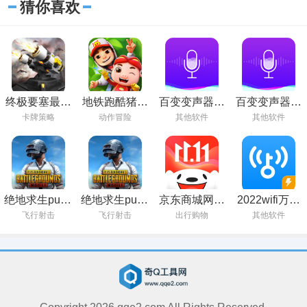
猜你喜欢
终极要塞最新
地铁跑酷猪猪
百变变声器手
百变变声器免
版
侠联动版
机版下载
费版
卡牌策略
动作冒险
其他软件
其他软件
绝地求生pubg
绝地求生pubg
京东商城网上
2022wifi万能
下载安装
国际服官方下
购物
钥匙官方正版
飞行射击
飞行射击
出行购物
其他软件
载
免费