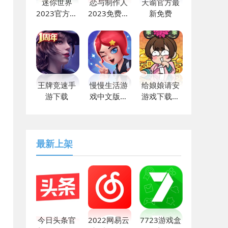
迷你世界
恋与制作人
天谕官方最
2023官方最
2023免费下
新免费
新下载
载
王牌竞速手
慢慢生活游
给娘娘请安
游下载
戏中文版下
游戏下载免
载v1.0安卓
广告版
版
最新上架
今日头条官
2022网易云
7723游戏盒