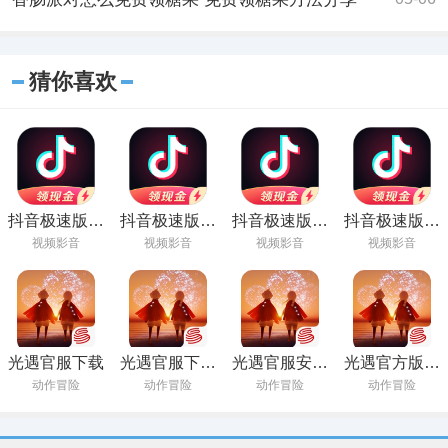
猜你喜欢
抖音极速版最
抖音极速版最
抖音极速版官
抖音极速版下
新版本2022
新版本下载
方正版
载安装
视频影音
视频影音
视频影音
视频影音
光遇官服下载
光遇官服下载
光遇官服安卓
光遇官方版下
2022最新版
下载
载安装
动作冒险
动作冒险
动作冒险
动作冒险