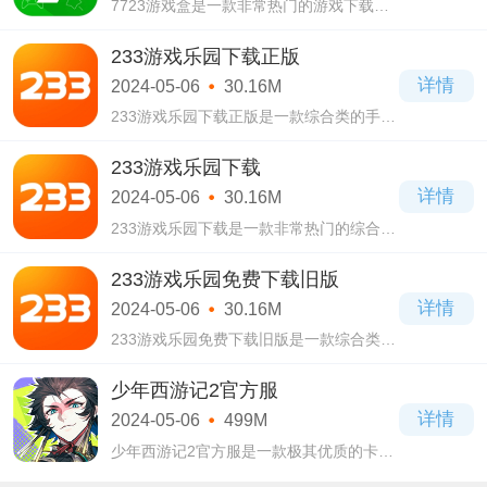
7723游戏盒是一款非常热门的游戏下载平
台，在7723游戏盒这里只要上线系统就会
送你vip3，还有上千款的无限金币游戏，充
233游戏乐园下载正版
值之后金币还能翻倍哦，在里面的百万游
详情
2024-05-06
30.16M
233游戏乐园下载正版是一款综合类的手机
游戏下载平台，在233游戏乐园下载正版这
款应用当中，系统贴心地使用了大数据的
233游戏乐园下载
功能，精准为你定位你感兴趣的游戏，为
详情
2024-05-06
30.16M
你推荐
233游戏乐园下载是一款非常热门的综合类
游戏平台，你可以在233游戏乐园下载这里
看到海量国内外经典热门的小游戏，所有
233游戏乐园免费下载旧版
类型应有尽有，这里有精彩的关于游戏的
详情
2024-05-06
30.16M
短视频
233游戏乐园免费下载旧版是一款综合类的
手机游戏平台，在233游戏乐园免费下载旧
版这里你可以玩到多种多样的游戏，无论
少年西游记2官方服
是飞行射击、模拟经营、沙盒类、角色扮
详情
2024-05-06
499M
演类游
少年西游记2官方服是一款极其优质的卡牌
rpg，少年西游记2官方服有着瑰丽奇幻风