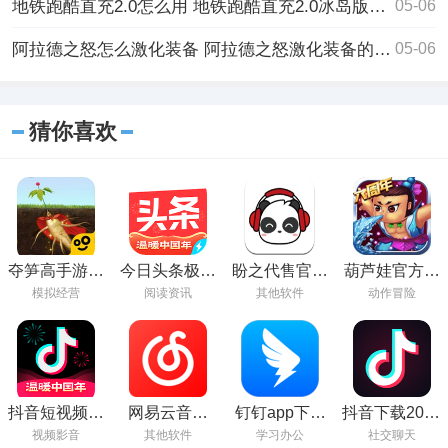
地铁跑酷直充2.0怎么用 地铁跑酷直充2.0冰岛版使用方法最新分享
05-06
阿拉德之怒怎么激化装备 阿拉德之怒激化装备的方法
05-06
猜你喜欢
夺笋高手游戏
今日头条极速
盼之代售官方
葫芦娃官方免
下载安装最新
版官方免费下
下载
费下载
模拟经营
阅读资讯
其他软件
动作冒险
版
载
抖音短视频最
网易云音乐
钉钉app下载
抖音下载2022
新版本2023
v7.0新版正式
并安装
最新版
视频影音
其他软件
学习办公
社交聊天