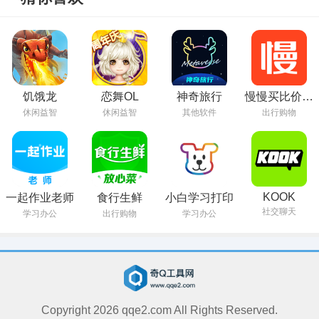
饥饿龙
恋舞OL
神奇旅行
慢慢买比价购
物助手
休闲益智
休闲益智
其他软件
出行购物
KOOK
一起作业老师
食行生鲜
小白学习打印
社交聊天
学习办公
出行购物
学习办公
Copyright
2026
qqe2.com All Rights Reserved.