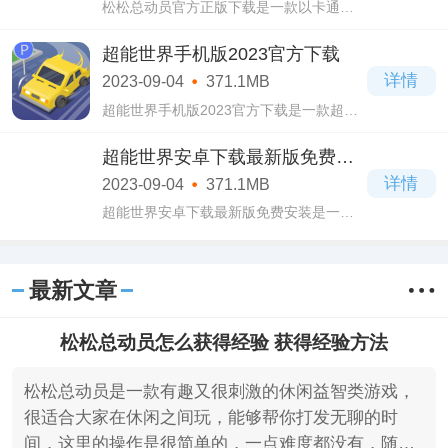
松松总动员官方正版下载是一款以卡通为
画风的休闲益智类游戏，在这款松松总动
员官方正版下载游戏当中为玩家了丰富多
超能世界手机版2023官方下载
样的玩法，操作起来十分的简单易上手，
详情
2023-09-04
371.1MB
轻轻松
超能世界手机版2023官方下载是一款超级
解压的休闲益智类游戏，通过这款超能世
界手机版2023官方下载游戏玩家的心情都
超能世界安卓下载最新版免费安
会好很多，一点烦恼和压力都会没有，当
装
详情
2023-09-04
371.1MB
然游戏里
超能世界安卓下载最新版免费安装是一款
很好玩的休闲益智类游戏，采用了精美细
腻的游戏画面，操作简单易上手，人人都
能快速学会，一点难度都没有，而且随时
最新文章
都可以
松松总动员怎么获得经验 获得经验方法
松松总动员是一款有趣又很刺激的休闲益智类游戏，
很适合大家在休闲之间玩，能够帮你打发无聊的时
间，这里的操作是很简单的，一点难度都没有，随时