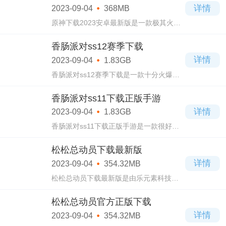
详情
2023-09-04
368MB
审美进行
原神下载2023安卓最新版是一款极其火爆
的动作冒险类游戏，在这款原神下载2023
安卓最新版游戏当中能够欣赏到各种精美
香肠派对ss12赛季下载
细腻的画面场景，而且不同的场景带给你
详情
2023-09-04
1.83GB
的视觉感
香肠派对ss12赛季下载是一款十分火爆的
飞行射击类游戏，香肠派对ss12赛季下载
游戏当中每次都会更新赛季，而且还会上
香肠派对ss11下载正版手游
新全新的角色，皮肤，活动，带给玩家全
详情
2023-09-04
1.83GB
新的玩法
香肠派对ss11下载正版手游是一款很好玩
很有趣的飞行射击类游戏，有着无比精美
细腻的游戏画面，高清的画质，玩起来将
松松总动员下载最新版
会很爽快的，而且提供了丰富多样的玩
详情
2023-09-04
354.32MB
法，体验
松松总动员下载最新版是由乐元素科技
（北京）股份有限公司所推出的一款休闲
益智类游戏，有着非常精美细腻的游戏画
松松总动员官方正版下载
面，还具有迪士尼的画风，让你可以与可
详情
2023-09-04
354.32MB
爱的人物