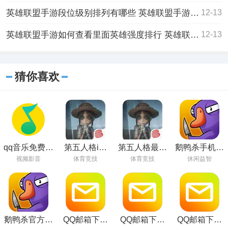
英雄联盟手游段位级别排列有哪些 英雄联盟手游段位级别排列介绍
12-13
英雄联盟手游如何查看里面英雄强度排行 英雄联盟手游英雄强度排行一览
12-13
猜你喜欢
qq音乐免费听
第五人格ios
第五人格最新
鹅鸭杀手机版
歌版本下载
版下载
免费下载安卓
安卓下载
视频影音
体育竞技
体育竞技
休闲益智
鹅鸭杀官方正
QQ邮箱下载
QQ邮箱下载
QQ邮箱下载