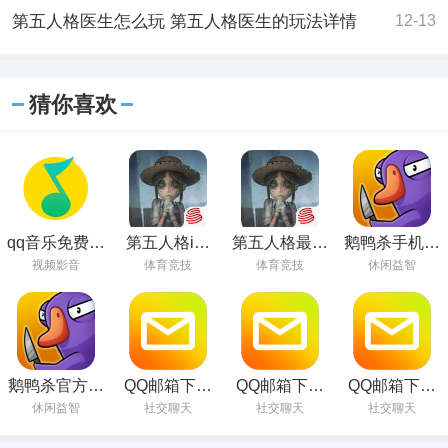
第五人格医生怎么玩 第五人格医生的玩法详情
12-13
猜你喜欢
qq音乐免费听
第五人格ios
第五人格最新
鹅鸭杀手机版
歌版本下载
版下载
免费下载安卓
安卓下载
视频影音
体育竞技
体育竞技
休闲益智
鹅鸭杀官方正
QQ邮箱下载
QQ邮箱下载
QQ邮箱下载
版下载
官方最新版
安卓2023最新
安卓版v6.4.1
休闲益智
社交聊天
社交聊天
社交聊天
版