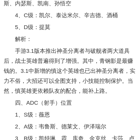
斯、内瑟斯、凯南、孙悟空
4、C级：凯尔、泰达米尔、辛吉德、酒桶
5、D级：提莫
解析：
手游3.1版本推出神圣分离者与破舰者两大道具
后，战士英雄普遍得到了增强。其中，青钢影是最赚
钱的。3.1中新增的慎这个英雄也已出神圣分离者，实
力不俗，大招还可以全图支持，小技能控制保护。当
然，慎英雄更依赖队友的配合，能补上路。
四、ADC（射手）位置
1、S级：薇恩
2、A级：韦鲁斯、德莱文、伊泽瑞尔
3、B级：凯特琳、霞、库奇、金克丝、卡莎、卢