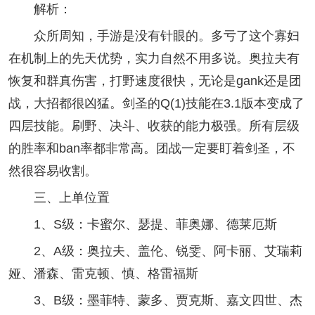
解析：
众所周知，手游是没有针眼的。多亏了这个寡妇
在机制上的先天优势，实力自然不用多说。奥拉夫有
恢复和群真伤害，打野速度很快，无论是gank还是团
战，大招都很凶猛。剑圣的Q(1)技能在3.1版本变成了
四层技能。刷野、决斗、收获的能力极强。所有层级
的胜率和ban率都非常高。团战一定要盯着剑圣，不
然很容易收割。
三、上单位置
1、S级：卡蜜尔、瑟提、菲奥娜、德莱厄斯
2、A级：奥拉夫、盖伦、锐雯、阿卡丽、艾瑞莉
娅、潘森、雷克顿、慎、格雷福斯
3、B级：墨菲特、蒙多、贾克斯、嘉文四世、杰