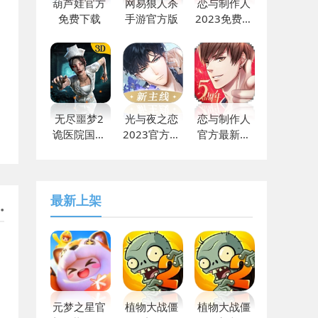
葫芦娃官方
网易狼人杀
恋与制作人
免费下载
手游官方版
2023免费下
载
无尽噩梦2
光与夜之恋
恋与制作人
诡医院国际
2023官方最
官方最新版
版下载
新
免费
最新上架
元梦之星官
植物大战僵
植物大战僵