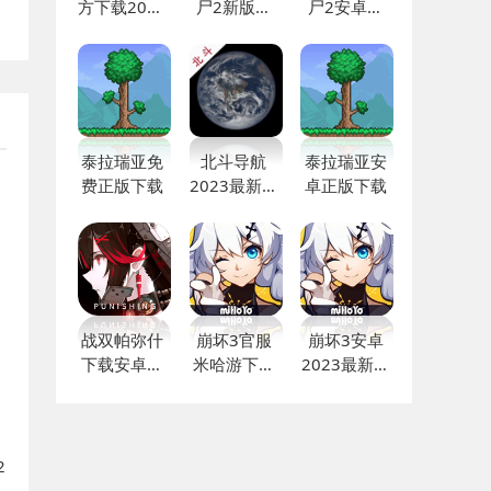
方下载2024
尸2新版本
尸2安卓下
最新版本
下载安装
载中文版
泰拉瑞亚免
北斗导航
泰拉瑞亚安
费正版下载
2023最新版
卓正版下载
免费版
战双帕弥什
崩坏3官服
崩坏3安卓
下载安卓最
米哈游下载
2023最新版
新版
安装
免费下载
2