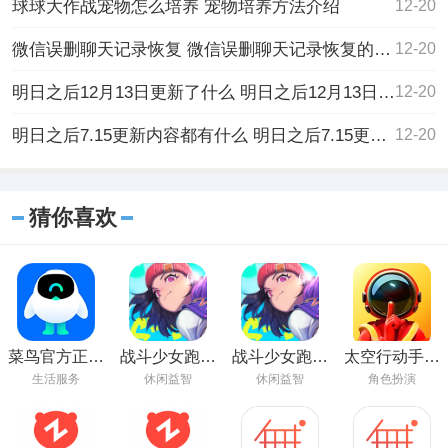
球球大作战宠物怎么培养 宠物培养方法介绍
12-20
微信误删聊天记录恢复 微信误删聊天记录恢复的方法
12-20
明日之后12月13日更新了什么 明日之后12月13日更新最新的内容介绍
12-20
明日之后7.15更新内容都有什么 明日之后7.15更新内容的详细介绍
12-20
猜你喜欢
菜鸟官方正版
战斗少女跑酷
战斗少女跑酷
太空行动手游
下载
安卓2023最新
正版下载安装
官方最新版下
生活服务
休闲益智
休闲益智
角色扮演
版免费下载
载