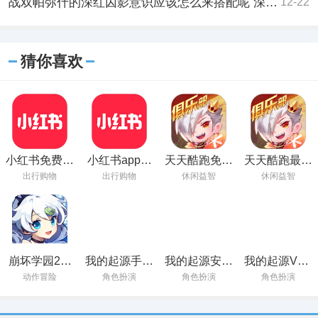
战双帕弥什的深红囚影意识应该怎么来搭配呢 深红囚影意识搭配推荐
12-22
猜你喜欢
小红书免费下
小红书app下
天天酷跑免费
天天酷跑最新
载不用登录
载安装2024
下载安装
官方版
出行购物
出行购物
休闲益智
休闲益智
崩坏学园2官
我的起源手游
我的起源安卓
我的起源V1.2
方最新正版
官方正版下载
最新版下载
最新版下载
动作冒险
角色扮演
角色扮演
角色扮演