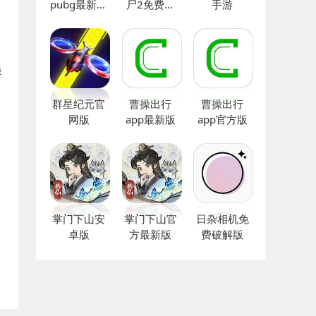
pubg最新版
尸2免费下
手游
本
载
最
群星纪元官
曹操出行
曹操出行
网版
app最新版
app官方版
掌门下山安
掌门下山官
日杂相机免
卓版
方最新版
费破解版