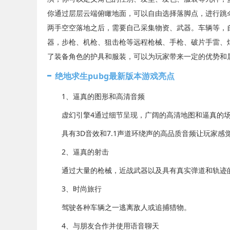
你通过层层云端俯瞰地面，可以自由选择落脚点，进行跳
两手空空落地之后，需要自己采集物资、武器。车辆等，
器，步枪、机枪、狙击枪等远程枪械、手枪、破片手雷、
了装备角色的护具和服装，可以为玩家带来一定的优势和
绝地求生pubg最新版本游戏亮点
1、逼真的图形和高清音频
虚幻引擎4通过细节呈现，广阔的高清地图和逼真的场
具有3D音效和7.1声道环绕声的高品质音频让玩家感
2、逼真的射击
通过大量的枪械，近战武器以及具有真实弹道和轨迹的
3、时尚旅行
驾驶各种车辆之一逃离敌人或追捕猎物。
4、与朋友合作并使用语音聊天