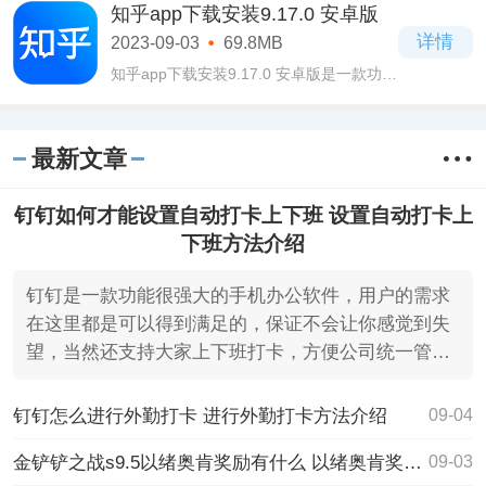
乎最新版本下载v9.17.0 安卓版软件当中拥
知乎app下载安装9.17.0 安卓版
有包罗万象的内容，涵盖了各个方面的知
详情
2023-09-03
69.8MB
识内容
知乎app下载安装9.17.0 安卓版是一款功能
十分强大的手机阅读资讯类软件，拥有简
洁大方的页面设计，用户操作起来会无比
的简单，丝毫难度都没有，而且还可以注
最新文章
册登录
钉钉如何才能设置自动打卡上下班 设置自动打卡上
下班方法介绍
钉钉是一款功能很强大的手机办公软件，用户的需求
在这里都是可以得到满足的，保证不会让你感觉到失
望，当然还支持大家上下班打卡，方便公司统一管
理，直接导出表
钉钉怎么进行外勤打卡 进行外勤打卡方法介绍
09-04
金铲铲之战s9.5以绪奥肯奖励有什么 以绪奥肯奖励介绍一览
09-03