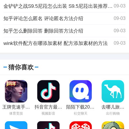
金铲铲之战S9.5尼菈怎么出装 S9.5尼菈出装推荐一览
09-03
知乎评论怎么匿名 评论匿名方法介绍
09-03
知乎怎么删除回答 删除回答方法介绍
09-03
wink软件配方在哪添加素材 配方添加素材的方法
09-03
猜你喜欢
王牌竞速手游
抖音官方最新
陌陌下载2023
去哪儿旅行
下载
版下载
最新安装版本
app官方下载
体育竞技
视频影音
社交聊天
出行购物
手机版