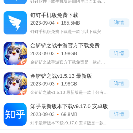
钉钉软件下载手机版是由阿里巴巴出品的
一款手机办公软件，对于企业来说真的非
常好用，能够有效的统一管理员工通讯
钉钉手机版免费下载
录，还可以提高办事效率，使用起来将会
详情
2023-09-04
185.5MB
无比的满
钉钉手机版免费下载是一款可以下载安装
到手机上使用的办公软件，拥有简洁的页
面设计，操作起来简单易上手，每位用户
金铲铲之战手游官方下载免费
都能快速学会，一点难度都没有，对于企
详情
2023-09-03
1.98GB
业和员
金铲铲之战手游官方下载免费是一款超级
火爆的吃鸡类游戏，采用策略战棋玩法，
让你从中能够体验到更多的乐趣，玩起来
金铲铲之战v1.5.13 最新版
一点都不会感觉到无聊，甚至还能发挥自
详情
2023-09-03
1.98GB
己的聪
金铲铲之战v1.5.13 最新版是一款十分有趣
的吃鸡类游戏，玩过和平精英的玩家都会
玩这款游戏，玩法类似噢。金铲铲之战
知乎最新版本下载v9.17.0 安卓版
v1.5.13 最新版这款游戏里面拥有海量的英
详情
2023-09-03
69.8MB
雄角色
知乎最新版本下载v9.17.0 安卓版是一款十
分著名的手机阅读资讯类软件，在这款知