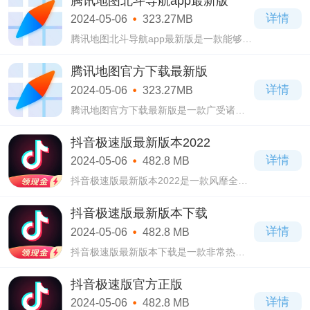
腾讯地图北斗导航app最新版
出租车、驾车、步行、公交、骑行等，都
详情
2024-05-06
323.27MB
是可以
腾讯地图北斗导航app最新版是一款能够方
便人们出行的导航功能软件，在腾讯地图
北斗导航app最新版中，为诸多用户们提供
腾讯地图官方下载最新版
了各种人性化的定位功能，不仅能够方便
详情
2024-05-06
323.27MB
用户们
腾讯地图官方下载最新版是一款广受诸多
用户喜爱的手机地图工具，在腾讯地图官
方下载最新版中有着诸多能够帮助用户们
抖音极速版最新版本2022
进行精准定位的功能，而且还都是智能的
详情
2024-05-06
482.8 MB
哦！
抖音极速版最新版本2022是一款风靡全国
多年的短视频播放平台，在抖音极速版最
新版本2022这款app当中我们可以看到超
抖音极速版最新版本下载
多有趣的短视频，无论你喜欢什么类型，
详情
2024-05-06
482.8 MB
这里应有尽
抖音极速版最新版本下载是一款非常热门
的一款短视频软件，在抖音极速版最新版
本下载这款软件当中你可以看到各种有趣
抖音极速版官方正版
的短视频，同时你也可以自己拍摄你擅长
详情
2024-05-06
482.8 MB
或你感