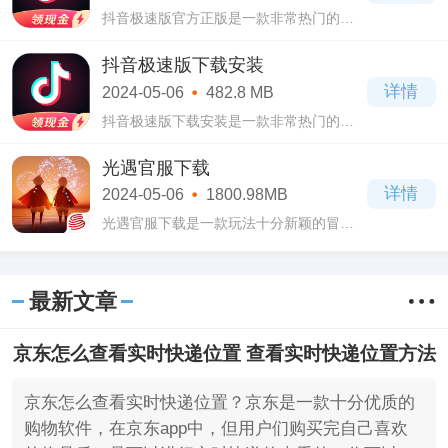
抖音极速版官方正版是一款非常热门的短
视频软件，多数小伙伴都喜欢下载抖音浏
览视频，而抖音极速版官方正版则是抖音
抖音极速版下载安装
延伸出来的一款软件，它比抖音的内存占
详情
2024-05-06
482.8 MB
用得更
抖音极速版下载安装是一款非常热门的短
视频软件，在抖音极速版下载安装这款软
件当中我们可以看到很多有趣的短视频，
光遇官服下载
无论你喜欢萌宠、体育赛事、综艺娱乐、
详情
2024-05-06
1800.98MB
影视电
光遇官服下载是一款玩法十分新颖的冒险
类动作手游，在光遇官服下载中没有任何
的等级制和野怪，只有众多炫酷的光翼！
其玩法可谓是十分的新颖，但它的操作玩
最新文章
法很是
京东怎么查看实时快递位置 查看实时快递位置方法
京东怎么查看实时快递位置？京东是一款十分优质的
购物软件，在京东app中，但用户们购买完自己喜欢