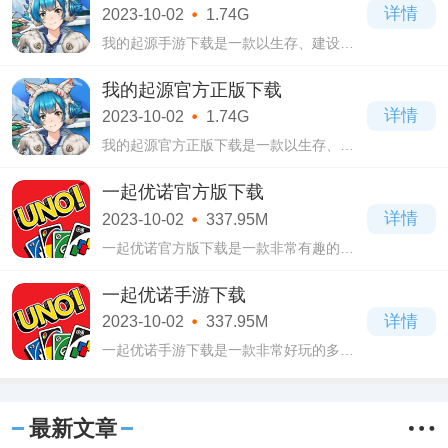
详情
2023-10-02
1.74G
之旅。
我的起源手游下载是一款以生存、建设和
冒险为主题的大型网络游戏，游戏的背景
设定在一个无限广阔的沙盒世界中，玩家
我的起源官方正版下载
需要在这个陌生的世界中探险。
详情
2023-10-02
1.74G
我的起源官方正版下载是一款以生存、建
造、探险为主题的大型多人在线游戏，这
款游戏将玩家带入一个充满未知和神秘的
一起优诺官方版下载
原始世界，玩家需要在这个世界里探索。
详情
2023-10-02
337.95M
一起优诺官方版下载是一款非常有趣的棋
牌类手机游戏，以风靡全球的UNO纸牌游
戏为原型，结合现代手游元素，带给玩家
一起优诺手游下载
全新的游戏体验。
详情
2023-10-02
337.95M
一起优诺手游下载是一款非常好玩的多人
在线卡牌游戏，因为游戏玩法简单，容易
上手的特点，适合各个年龄段的玩家。游
戏的核心玩法是利用手中的卡牌与其他玩
最新文章
家博弈