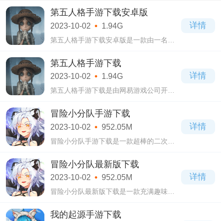
第五人格手游下载安卓版
详情
2023-10-02
1.94G
第五人格手游下载安卓版是一款由一名监
管者对抗四名求生者的非对称性对抗竞技
类手机游戏，监管者的目标是追捕并淘汰
第五人格手游下载
所有的求生者，而求生者则需要合作解开
详情
2023-10-02
1.94G
谜题。
第五人格手游下载是由网易游戏公司开发
的一款非对称性对抗竞技类手机游戏，游
戏的画风为哥特式黑暗画风，然后结合上
冒险小分队手游下载
悬疑、恐怖和生存等游戏元素。
详情
2023-10-02
952.05M
冒险小分队手游下载是一款超棒的二次元
美少女策略养成游戏，画面精致，角色众
多，让你体验前所未有的刺激冒险。游戏
冒险小分队最新版下载
的画面非常精美，每一个角色都是二次元
详情
2023-10-02
952.05M
美少女
冒险小分队最新版下载是一款充满趣味的
策略型休闲养成手游，玩家穿越时空，来
到一个全是二次元美少女的世界，与各种
我的起源手游下载
各样可爱的美少女角色一起展开一场冒险