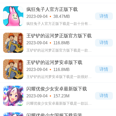
体验的冒险闯关类游戏，采用了非常清新
的卡通画面风格，让玩家能够回忆起趣味
疯狂兔子人官方正版下载
的童真，并且还能身临其境的去冒险闯
详情
2023-09-04
38.47MB
关，带给
疯狂兔子人官方正版下载是一款十分有趣
的冒险闯关类游戏，在这款疯狂兔子人官
方正版下载游戏当中为玩家提供了许多个
王铲铲的运河梦正版官方版下载
不同的关卡，很具有挑战性，操作简单易
详情
2023-09-04
116.8MB
上手
王铲铲的运河梦正版官方版下载是一款全
新上线的模拟经营类游戏，在这款王铲铲
的运河梦正版官方版下载游戏当中有着无
王铲铲的运河梦安卓版下载
比精美细腻的画面场景，而且画质非常高
详情
2023-09-04
116.8MB
清，玩
王铲铲的运河梦安卓版下载是一款很好玩
很有趣的模拟经营类游戏，采用了精美细
腻的画面，还打造出真实的运河挖掘场
闪耀优俊少女安卓最新版下载
景，让玩家可以沉浸其中，从中收获到更
详情
2023-09-04
157.23M
多的乐趣
闪耀优俊少女安卓最新版下载是一款以赛
马为主题的模拟养成游戏，结合了现代二
次元时尚元素，游戏集模拟、养成、竞技
闪耀优俊少女国服下载安装