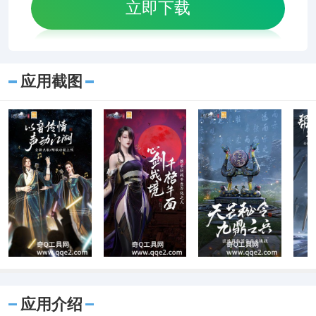
立即下载
应用截图
应用介绍